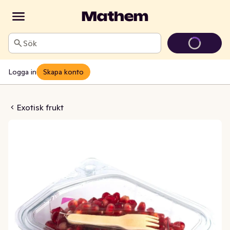
Sök
Logga in
Skapa konto
täpplekärnor
Exotisk frukt