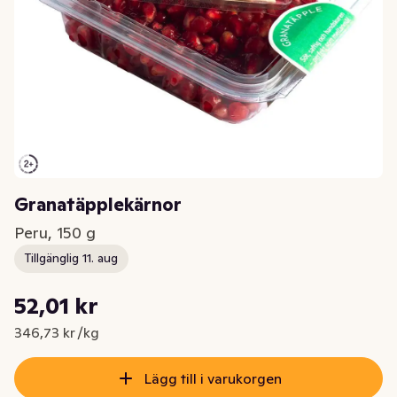
Granatäpplekärnor
Peru, 150 g
Tillgänglig 11. aug
Styckpris: 346,73 kr /kg
52,01 kr
Nuvarande pris är: 52,01 kr
346,73 kr /kg
Lägg till i varukorgen