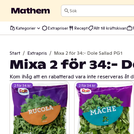
Sök
Kategorier
Extrapriser
Recept
Allt till kräftskivan
Start
/
Extrapris
/
Mixa 2 för 34:- Dole Sallad PG1
Mixa 2 för 34:- 
Kom ihåg att en rabatterad vara inte reserveras åt d
2 för 34 kr
2 för 34 kr