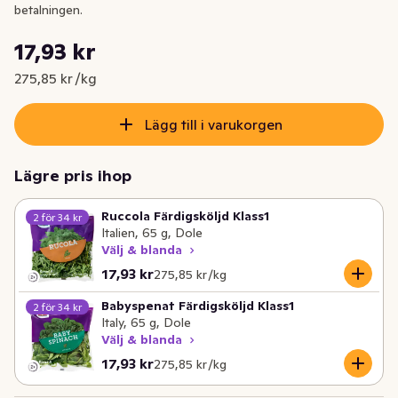
betalningen.
Styckpris: 275,85 kr /kg
17,93 kr
Nuvarande pris är: 17,93 kr
275,85 kr /kg
Lägg till i varukorgen
Lägre pris ihop
Ruccola Färdigsköljd Klass1
2 för 34 kr
Italien, 65 g, Dole
Välj & blanda
Nuvarande pris är: 17,93 kr
Styckpris: 275,85 kr /kg
17,93 kr
275,85 kr /kg
Babyspenat Färdigsköljd Klass1
2 för 34 kr
Italy, 65 g, Dole
Välj & blanda
Nuvarande pris är: 17,93 kr
Styckpris: 275,85 kr /kg
17,93 kr
275,85 kr /kg