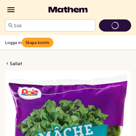
Sök
Logga in
Skapa konto
digsköljd Klass1
Sallat