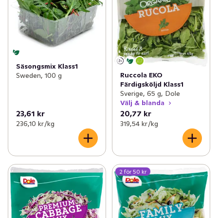
Säsongsmix Klass1
Ruccola EKO
Sweden, 100 g
Färdigsköljd Klass1
Sverige, 65 g, Dole
Välj & blanda
23,61 kr
20,77 kr
236,10 kr /kg
319,54 kr /kg
2 för 50 kr