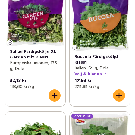
Sallad Färdigsköljd XL
Ruccola Färdigsköljd
Garden mix Klass1
Klass1
Europeiska unionen, 175
Italien, 65 g, Dole
g, Dole
Välj & blanda
32,13 kr
17,93 kr
183,60 kr /kg
275,85 kr /kg
2 för 39 kr