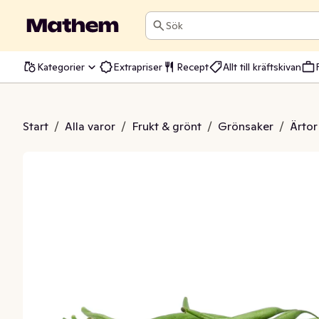
Sök
Kategorier
Extrapriser
Recept
Allt till kräftskivan
otsverts Klass1
Start
/
Alla varor
/
Frukt & grönt
/
Grönsaker
/
Ärtor