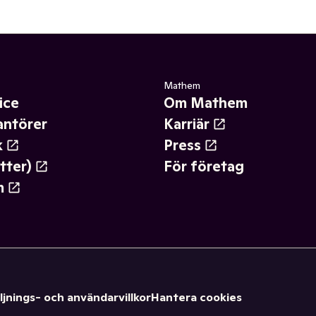
Mathem
ice
Om Mathem
antörer
Karriär
k
Press
tter)
För företag
m
ljnings- och användarvillkor
Hantera cookies