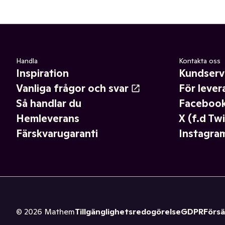
Handla
Kontakta oss
Inspiration
Kundserv
Vanliga frågor och svar
För lever
Så handlar du
Faceboo
Hemleverans
X (f.d Twi
Färskvarugaranti
Instagra
©
2026
Mathem
Tillgänglighetsredogörelse
GDPR
Försä