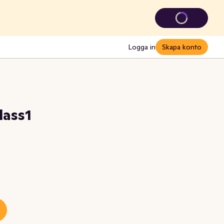
Logga in
Skapa konto
lass1