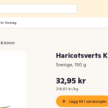
För företag
 & bönor
Haricotsverts K
Sverige, 150 g
Styckpris: 219,67 kr /kg
32,95 kr
Nuvarande pris är: 32,95 kr
219,67 kr /kg
Lägg till i varukorgen