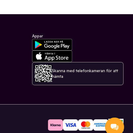
Appar
Skanna med telefonkameran för att
hämta