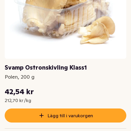
Svamp Ostronskivling Klass1
Polen, 200 g
Styckpris: 212,70 kr /kg
42,54 kr
Nuvarande pris är: 42,54 kr
212,70 kr /kg
Lägg till i varukorgen