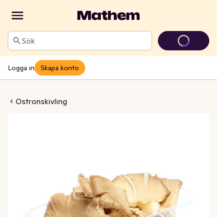
Sök
Logga in
Skapa konto
onskivling Klass1
Ostronskivling