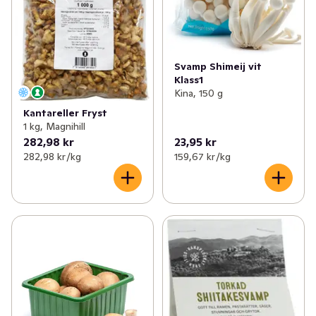
Svamp Shimeij vit
Klass1
Kina, 150 g
Kantareller Fryst
1 kg, Magnihill
282,98 kr
23,95 kr
282,98 kr /kg
159,67 kr /kg