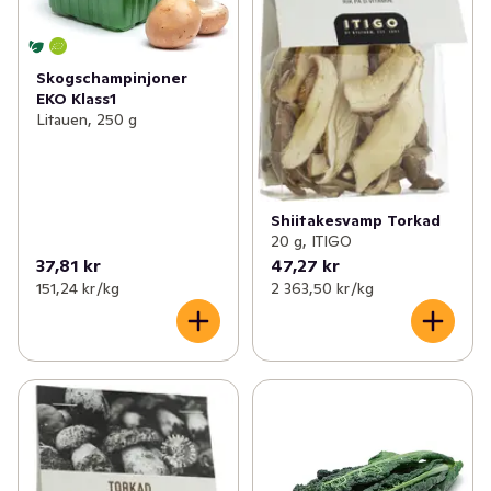
Skogschampinjoner
EKO Klass1
Litauen, 250 g
Shiitakesvamp Torkad
20 g, ITIGO
37,81 kr
47,27 kr
151,24 kr /kg
2 363,50 kr /kg