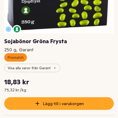
Sojabönor Gröna Frysta
250 g, Garant
Prismatch
Visa alla varor från Garant
Styckpris: 75,32 kr /kg
18,83 kr
Nuvarande pris är: 18,83 kr
75,32 kr /kg
Lägg till i varukorgen