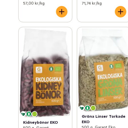
57,00 kr /kg
71,74 kr /kg
Gröna Linser Torkade
EKO
Kidneybönor EKO
500 g, Garant Eko
500 g, Garant