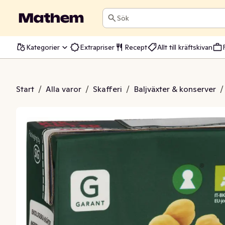
Sök
Kategorier
Extrapriser
Recept
Allt till kräftskivan
kärter EKO
Start
/
Alla varor
/
Skafferi
/
Baljväxter & konserver
/