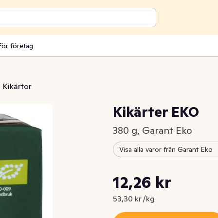
För företag
Kikärtor
Kikärter EKO
380 g, Garant Eko
Visa alla varor från Garant Eko
Styckpris: 53,30 kr /kg
12,26 kr
Nuvarande pris är: 12,26 kr
53,30 kr /kg