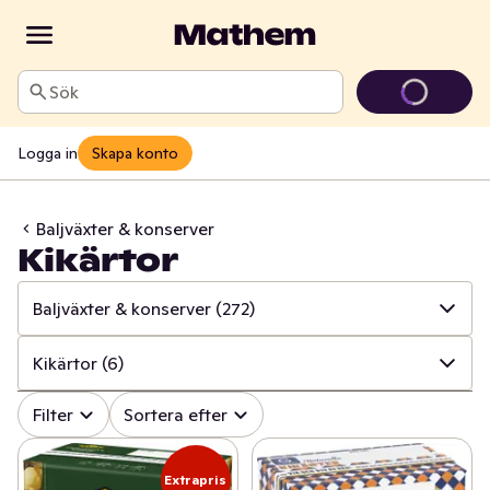
Sök
Logga in
Skapa konto
Baljväxter & konserver
Kikärtor
Baljväxter & konserver
(272)
✓
Alla
(1703)
Kikärtor
(6)
✓
Baljväxter & konserver
(272)
✓
Alla
(272)
Filter
Sortera efter
✓
Pasta & pastasås
(215)
✓
Tomatkonserver
(47)
Extrapris