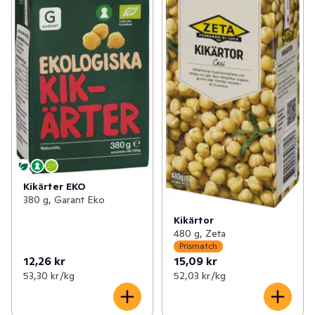
✓
Nötter & torkad frukt
(87)
✓
Internationella köket
(5)
Kikärter EKO
380 g, Garant Eko
Kikärtor
480 g, Zeta
Prismatch
12,26 kr
15,09 kr
53,30 kr /kg
52,03 kr /kg