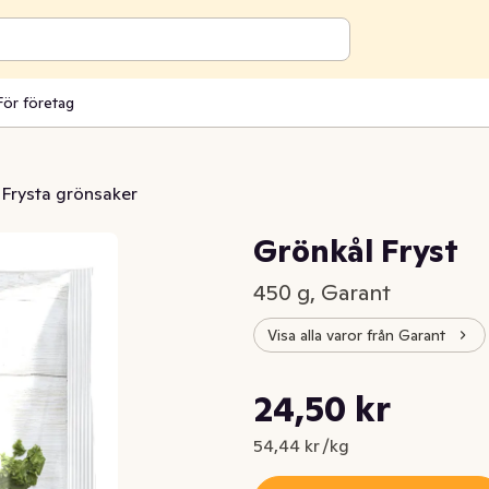
För företag
Frysta grönsaker
Grönkål Fryst
450 g, Garant
Visa alla varor från Garant
Styckpris: 54,44 kr /kg
24,50 kr
Nuvarande pris är: 24,50 kr
54,44 kr /kg