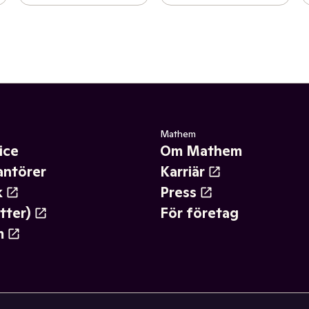
Mathem
ice
Om Mathem
antörer
Karriär
k
Press
tter)
För företag
m