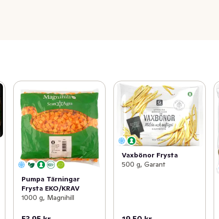
Vaxbönor Frysta
500 g, Garant
Pumpa Tärningar
Frysta EKO/KRAV
1000 g, Magnihill
53,95 kr
19,50 kr