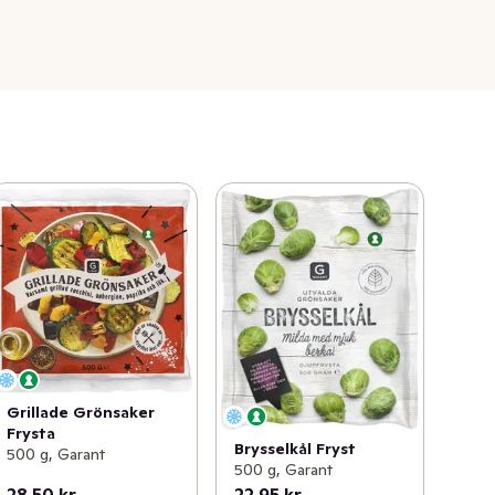
Grillade Grönsaker
Frysta
Brysselkål Fryst
500 g, Garant
500 g, Garant
28,50 kr
22,95 kr