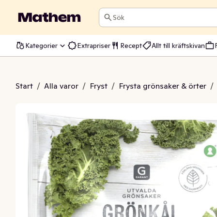
Sök
Kategorier
Extrapriser
Recept
Allt till kräftskivan
önkål Fryst
Start
/
Alla varor
/
Fryst
/
Frysta grönsaker & örter
/