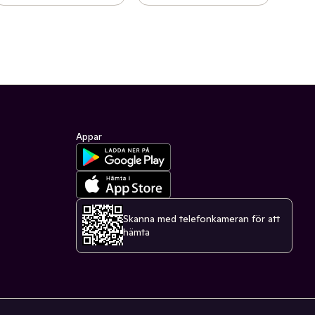
Appar
Skanna med telefonkameran för att
hämta