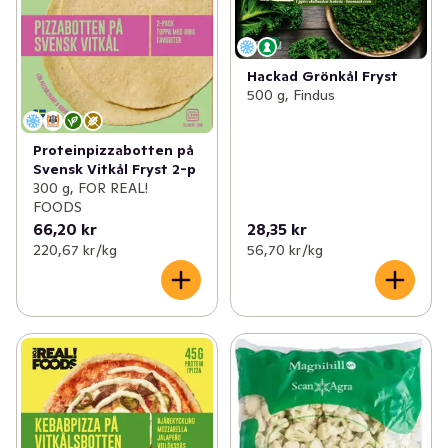
Hackad Grönkål Fryst
500 g, Findus
Proteinpizzabotten på
Svensk Vitkål Fryst 2-p
300 g, FOR REAL!
FOODS
66,20 kr
28,35 kr
220,67 kr /kg
56,70 kr /kg