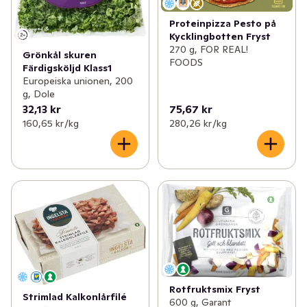
Proteinpizza Pesto på
Kycklingbotten Fryst
270 g, FOR REAL!
Grönkål skuren
FOODS
Färdigsköljd Klass1
Europeiska unionen, 200
g, Dole
32,13 kr
75,67 kr
160,65 kr /kg
280,26 kr /kg
Rotfruktsmix Fryst
Strimlad Kalkonlårfilé
600 g, Garant