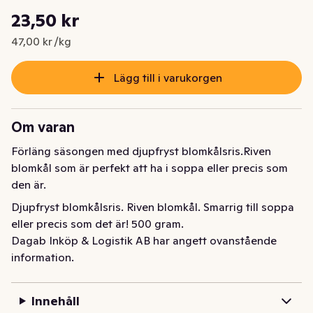
Styckpris: 47,00 kr /kg
23,50 kr
Nuvarande pris är: 23,50 kr
47,00 kr /kg
Lägg till i varukorgen
Om varan
Förläng säsongen med djupfryst blomkålsris.Riven 
blomkål som är perfekt att ha i soppa eller precis som 
den är.
Djupfryst blomkålsris. Riven blomkål. Smarrig till soppa 
eller precis som det är! 500 gram.
Dagab Inköp & Logistik AB har angett ovanstående
information.
Innehåll