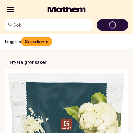
Sök
Logga in
Skapa konto
ålsris Fryst
Frysta grönsaker