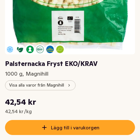
Palsternacka Fryst EKO/KRAV
1000 g, Magnihill
Visa alla varor från Magnihill
Styckpris: 42,54 kr /kg
42,54 kr
Nuvarande pris är: 42,54 kr
42,54 kr /kg
Lägg till i varukorgen