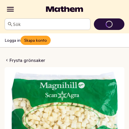
Sök
Logga in
Skapa konto
ka Fryst EKO/KRAV
Frysta grönsaker