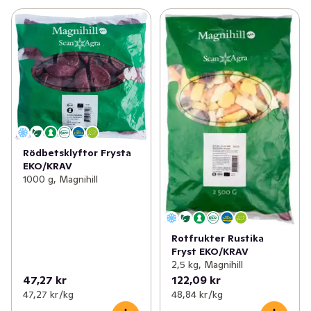
flera av våra grönsaksblandningar. Palsternackan är 
extra god tillsammans med smör, citron, vitlök, persilja, 
rosmarin, timjan, dragon, paprika och pepparrot. Recept 
finns på www.magnihill.se/recept
Rödbetsklyftor Frysta
EKO/KRAV
1000 g, Magnihill
Rotfrukter Rustika
Fryst EKO/KRAV
2,5 kg, Magnihill
47,27 kr
122,09 kr
47,27 kr /kg
48,84 kr /kg