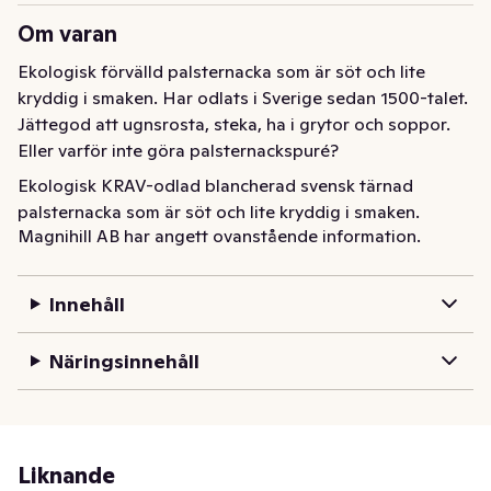
Om varan
Ekologisk förvälld palsternacka som är söt och lite 
kryddig i smaken. Har odlats i Sverige sedan 1500-talet. 
Jättegod att ugnsrosta, steka, ha i grytor och soppor. 
Eller varför inte göra palsternackspuré?
Ekologisk KRAV-odlad blancherad svensk tärnad 
palsternacka som är söt och lite kryddig i smaken. 
Magnihill AB har angett ovanstående information.
Palsternackorna skördas och transporteras därefter till 
Magnihill. I fabriken tvättar vi och kontrollerar 
palsternackorna, därefter skalas dem, snittas och 
Innehåll
blancheras innan de fryses in, kontrolleras samt 
förpackas i påsar. 

Näringsinnehåll
Palsternackan har en söt och kryddig smak, den passar 
alldeles utmärkt i soppor och grytor p g a sin 
karaktäristiska smak. Den är också mycket god att 
ugnssteka eller woka tillsammans med andra svenska 
Liknande
rotfrukter – därför finns palsternackan återkommande i 