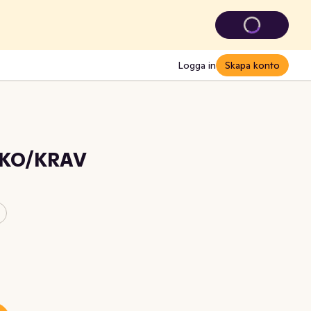
Logga in
Skapa konto
 EKO/KRAV