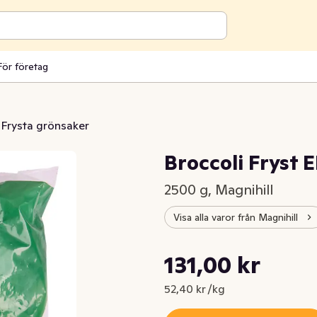
För företag
Frysta grönsaker
Broccoli Fryst
2500 g, Magnihill
Visa alla varor från Magnihill
Styckpris: 52,40 kr /kg
131,00 kr
Nuvarande pris är: 131,00 kr
52,40 kr /kg