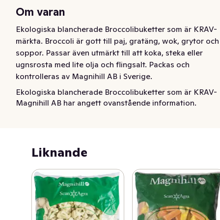
Om varan
Ekologiska blancherade Broccolibuketter som är KRAV-
märkta. Broccoli är gott till paj, gratäng, wok, grytor och 
soppor. Passar även utmärkt till att koka, steka eller 
ugnsrosta med lite olja och flingsalt. Packas och 
kontrolleras av Magnihill AB i Sverige.
Ekologiska blancherade Broccolibuketter som är KRAV-
Magnihill AB har angett ovanstående information.
märkta. Broccoli är gott till paj, gratäng, wok, grytor och 
soppor. Passar även utmärkt till att koka, steka eller 
ugnsrosta med lite olja och flingsalt. Packas och 
kontrolleras av Magnihill AB i Sverige.
Liknande