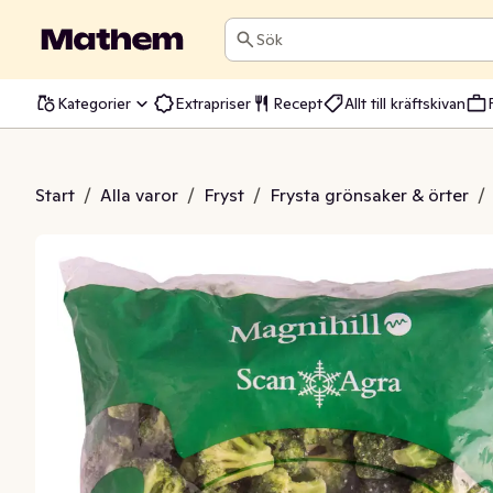
Sök
Kategorier
Extrapriser
Recept
Allt till kräftskivan
i Fryst EKO/KRAV
Start
/
Alla varor
/
Fryst
/
Frysta grönsaker & örter
/