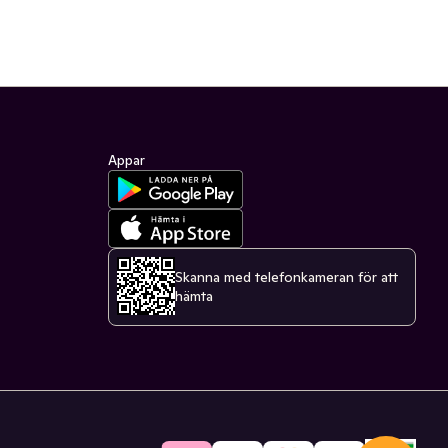
Appar
Skanna med telefonkameran för att
hämta