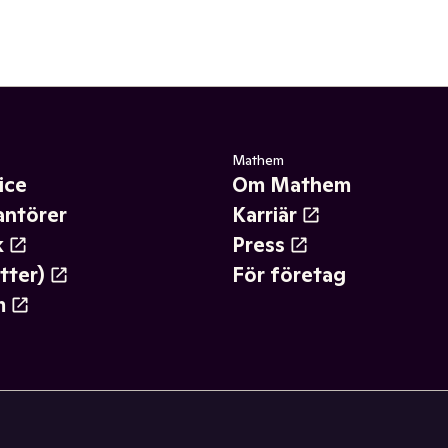
Mathem
ice
Om Mathem
antörer
Karriär
k
Press
tter)
För företag
m