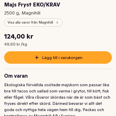
Majs Fryst EKO/KRAV
2500 g, Magnihill
Visa alla varor från Magnihill
Styckpris: 49,60 kr /kg
124,00 kr
Nuvarande pris är: 124,00 kr
49,60 kr /kg
Lägg till i varukorgen
Om varan
Ekologiska förvällda osötade majskorn som passar lika 
bra till tacos och sallad som varma i grytor, till kött, fisk 
eller fågel. Våra råvaror skördas när de är som bäst och 
fryses direkt efter skörd. Därmed bevarar vi allt det 
goda och nyttiga hela vägen hem till dig. Packas och 
kontrolleras av Magnihill AB i Sverige.