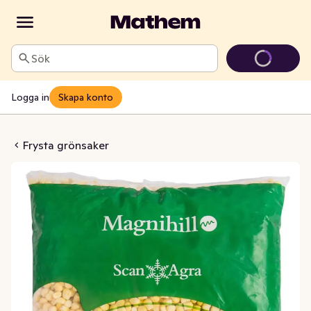
Sök
Logga in
Skapa konto
ryst EKO/KRAV
Frysta grönsaker