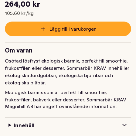
Styckpris: 105,60 kr /kg
264,00 kr
Nuvarande pris är: 264,00 kr
105,60 kr /kg
Lägg till i varukorgen
Om varan
Osötad lösfryst ekologisk bärmix, perfekt till smoothie, 
frukostfilen eller desserter. Sommarbär KRAV innehåller 
ekologiska Jordgubbar, ekologiska björnbär och 
ekologiska blåbär.
Ekologisk bärmix som är perfekt till smoothie, 
frukostfilen, bakverk eller desserter. Sommarbär KRAV 
Magnihill AB har angett ovanstående information.
innehåller ekologiskt odlade jordgubbar, björnbär och 
blåbär.
Innehåll