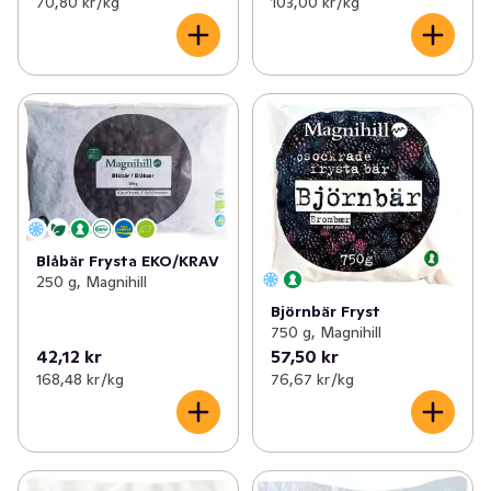
70,80 kr /kg
103,00 kr /kg
Blåbär Frysta EKO/KRAV
250 g, Magnihill
Björnbär Fryst
750 g, Magnihill
42,12 kr
57,50 kr
168,48 kr /kg
76,67 kr /kg