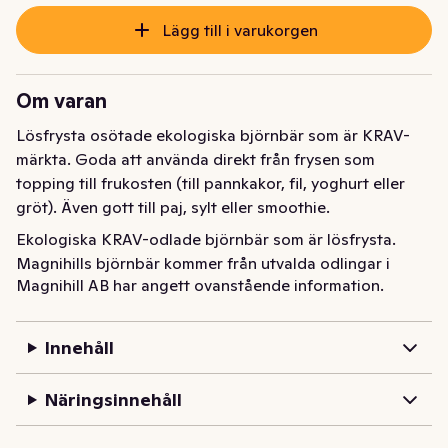
Lägg till i varukorgen
Om varan
Lösfrysta osötade ekologiska björnbär som är KRAV-
märkta. Goda att använda direkt från frysen som 
topping till frukosten (till pannkakor, fil, yoghurt eller 
gröt). Även gott till paj, sylt eller smoothie.
Ekologiska KRAV-odlade björnbär som är lösfrysta. 
Magnihills björnbär kommer från utvalda odlingar i 
Magnihill AB har angett ovanstående information.
Serbien. Björnbären skördas när de är som bäst, 
sorteras, rensas och fryses direkt efter skörd. Goda att 
använda direkt från frysen som topping till frukosten 
Innehåll
(till pannkakor, fil, yoghurt eller gröt). Även gott till paj, 
sylt eller smoothie.
Näringsinnehåll