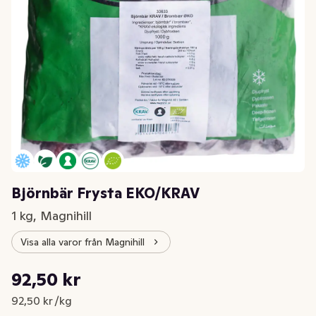
Björnbär Frysta EKO/KRAV
1 kg, Magnihill
Visa alla varor från Magnihill
Styckpris: 92,50 kr /kg
92,50 kr
Nuvarande pris är: 92,50 kr
92,50 kr /kg