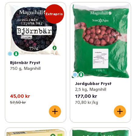
Extrapris
Björnbär Fryst
750 g, Magnihill
Jordgubbar Fryst
2,5 kg, Magnihill
45,00 kr
177,00 kr
57,50 kr
70,80 kr /kg