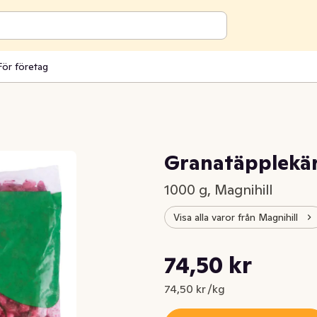
För företag
Granatäpplekär
1000 g, Magnihill
Visa alla varor från Magnihill
Styckpris: 74,50 kr /kg
74,50 kr
Nuvarande pris är: 74,50 kr
74,50 kr /kg