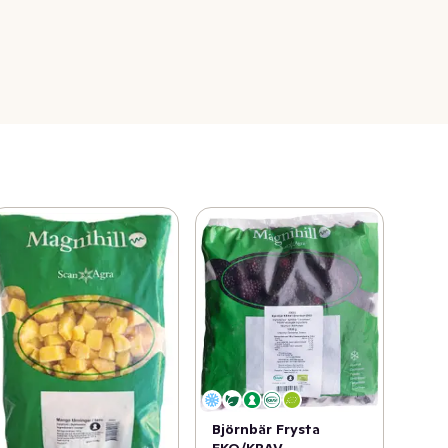
Björnbär Frysta
EKO/KRAV