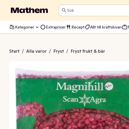
Sök
Kategorier
Extrapriser
Recept
Allt till kräftskivan
plekärnor Frysta
Start
/
Alla varor
/
Fryst
/
Fryst frukt & bär