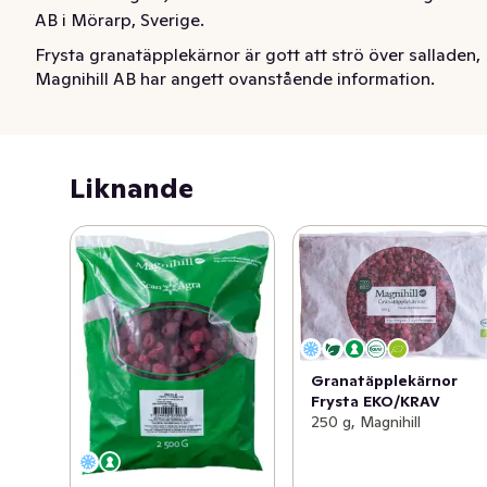
AB i Mörarp, Sverige.
Frysta granatäpplekärnor är gott att strö över salladen, 
Magnihill AB har angett ovanstående information.
till smoothie eller som topping till frukosten (till fil, 
yoghurt, müslin eller gröt). Packas och kontrolleras av 
Magnihill AB i Mörarp, Sverige.
Liknande
Granatäpplekärnor
Frysta EKO/KRAV
250 g, Magnihill