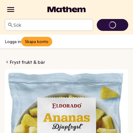
Sök
Logga in
Skapa konto
nas Fryst
Fryst frukt & bär