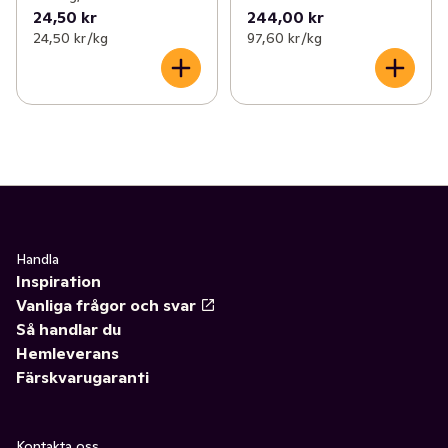
24,50 kr
244,00 kr
24,50 kr /kg
97,60 kr /kg
Handla
Inspiration
Vanliga frågor och svar
Så handlar du
Hemleverans
Färskvarugaranti
Kontakta oss