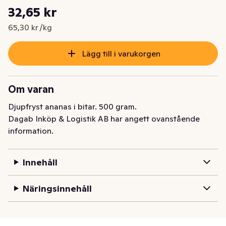
Styckpris: 65,30 kr /kg
32,65 kr
Nuvarande pris är: 32,65 kr
65,30 kr /kg
Lägg till i varukorgen
Om varan
Djupfryst ananas i bitar. 500 gram.
Dagab Inköp & Logistik AB har angett ovanstående
information.
Innehåll
Näringsinnehåll