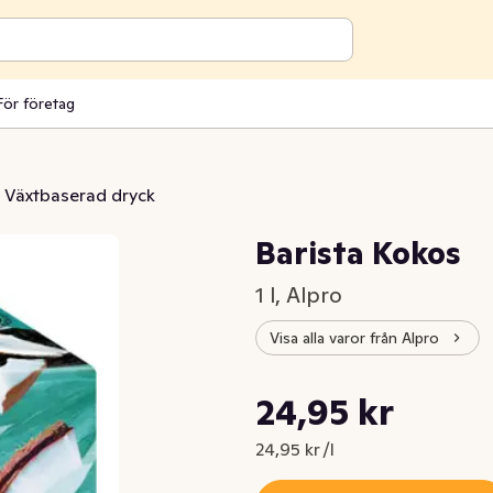
För företag
Växtbaserad dryck
Barista Kokos
1 l, Alpro
Visa alla varor från Alpro
Styckpris: 24,95 kr /l
24,95 kr
Nuvarande pris är: 24,95 kr
24,95 kr /l