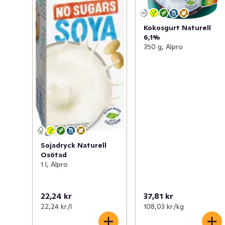
Kokosgurt Naturell
6,1%
350 g, Alpro
Sojadryck Naturell
Osötad
1 l, Alpro
22,24 kr
37,81 kr
22,24 kr /l
108,03 kr /kg