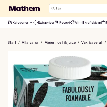
Sök
Kategorier
Extrapriser
Recept
Allt till kräftskivan
rista Kokos
Start
/
Alla varor
/
Mejeri, ost & juice
/
Växtbaserat
/