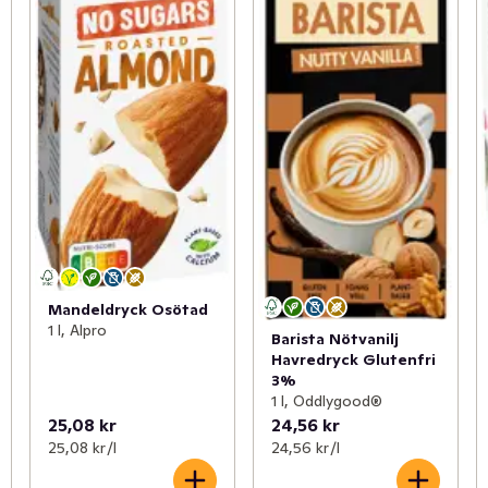
Mandeldryck Osötad
1 l, Alpro
Barista Nötvanilj
Havredryck Glutenfri
3%
1 l, Oddlygood®
25,08 kr
24,56 kr
25,08 kr /l
24,56 kr /l