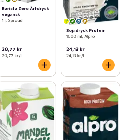
Barista Zero Ärtdryck
vegansk
1 l, Sproud
Sojadryck Protein
1000 ml, Alpro
20,77 kr
24,13 kr
20,77 kr /l
24,13 kr /l