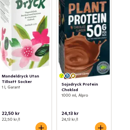
Mandeldryck Utan
Tillsatt Socker
Sojadryck Protein
1 l, Garant
Choklad
1000 ml, Alpro
22,50 kr
24,13 kr
22,50 kr /l
24,13 kr /l