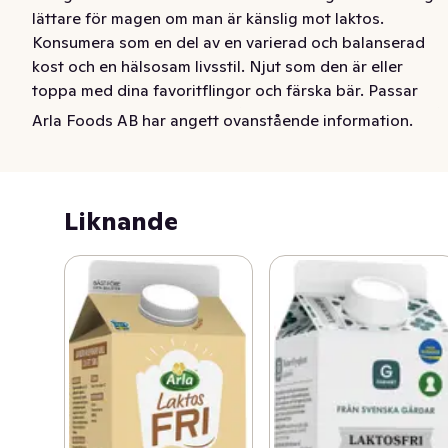
lättare för magen om man är känslig mot laktos. 
Konsumera som en del av en varierad och balanserad 
kost och en hälsosam livsstil. Njut som den är eller 
toppa med dina favoritflingor och färska bär. Passar 
utmärkt till frukost, mellanmål och i smoothies. Gjord på 
Arla Foods AB har angett ovanstående information.
100% svensk mjölk från Arlagårdar.
Liknande