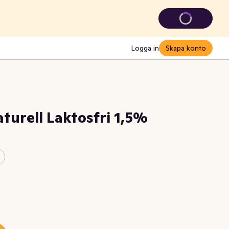
Logga in
Skapa konto
turell Laktosfri 1,5%