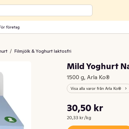
För företag
hurt
/
Filmjölk & Yoghurt laktosfri
Mild Yoghurt Na
1500 g, Arla Ko®
Visa alla varor från Arla Ko®
Styckpris: 20,33 kr /kg
30,50 kr
Nuvarande pris är: 30,50 kr
20,33 kr /kg