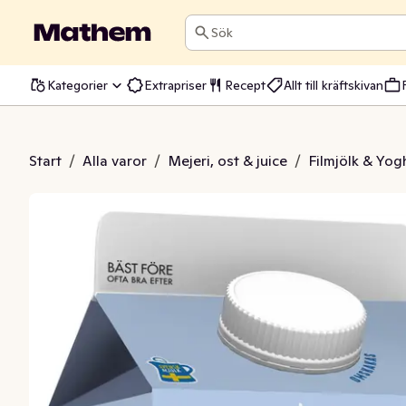
Sök
Kategorier
Extrapriser
Recept
Allt till kräftskivan
Naturell Laktosfri 1,5%
Start
/
Alla varor
/
Mejeri, ost & juice
/
Filmjölk & Yog