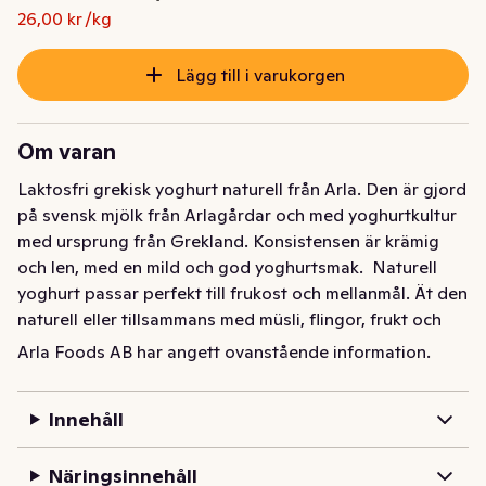
Ursprungspriset var: 30,50 kr
Nuvarande pris är: 26,00 kr
26,00 kr /kg
Lägg till i varukorgen
Om varan
Laktosfri grekisk yoghurt naturell från Arla. Den är gjord 
på svensk mjölk från Arlagårdar och med yoghurtkultur 
med ursprung från Grekland. Konsistensen är krämig 
och len, med en mild och god yoghurtsmak.  Naturell 
yoghurt passar perfekt till frukost och mellanmål. Ät den 
naturell eller tillsammans med müsli, flingor, frukt och 
bär. Varumärket Arla Ko® garanterar att produkten är 
Arla Foods AB har angett ovanstående information.
gjord på 100 procent svensk mjölk.
Laktosfri grekisk yoghurt naturell från Arla. Den är gjord 
Innehåll
på svensk mjölk från Arlagårdar och med yoghurtkultur 
med ursprung från Grekland. Konsistensen är krämig 
Näringsinnehåll
och len, med en mild och god yoghurtsmak.  Naturell 