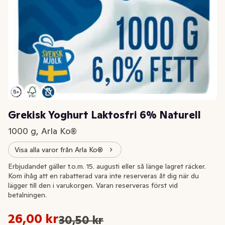
Grekisk Yoghurt Laktosfri 6% Naturell
1000 g, Arla Ko®
Visa alla varor från Arla Ko®
Extrapris
Erbjudandet gäller t.o.m. 15. augusti eller så länge lagret räcker.
Kom ihåg att en rabatterad vara inte reserveras åt dig när du
lägger till den i varukorgen. Varan reserveras först vid
betalningen.
Styckpris: 26,00 kr /kg
26,00 kr
30,50 kr