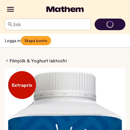
Sök
Logga in
Skapa konto
 Laktosfri 6% Naturell
Filmjölk & Yoghurt laktosfri
Extrapris