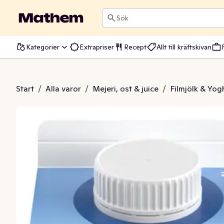
Sök
Kategorier
Extrapriser
Recept
Allt till kräftskivan
urell Laktosfri 2,5%
Start
/
Alla varor
/
Mejeri, ost & juice
/
Filmjölk & Yog