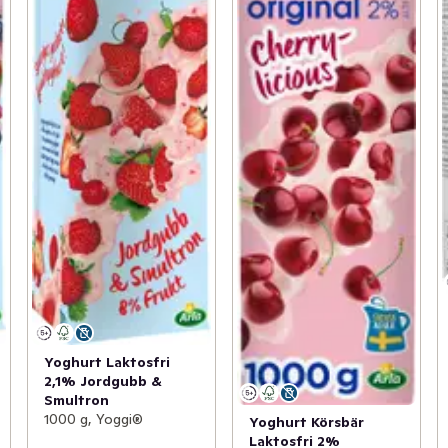
Yoghurt Laktosfri
2,1% Jordgubb &
Smultron
1000 g, Yoggi®
Yoghurt Körsbär
Laktosfri 2%