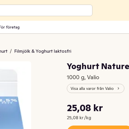
För företag
hurt
/
Filmjölk & Yoghurt laktosfri
Yoghurt Naturel
1000 g, Valio
Visa alla varor från Valio
Styckpris: 25,08 kr /kg
25,08 kr
Nuvarande pris är: 25,08 kr
25,08 kr /kg