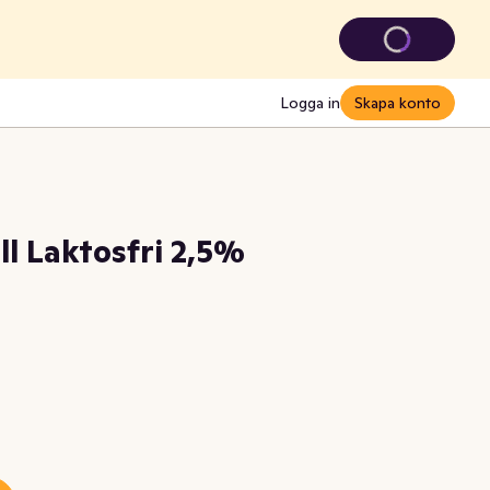
Logga in
Skapa konto
l Laktosfri 2,5%