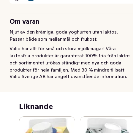
Om varan
Njut av den krämiga, goda yoghurten utan laktos. 
Passar både som mellanmål och frukost.
Valio har allt för små och stora mjölkmagar! Våra 
laktosfria produkter är garanterat 100% fria från laktos 
och sortimentet utökas ständigt med nya och goda 
produkter för hela familjen. Med 30 % mindre tillsatt 
Valio Sverige AB har angett ovanstående information.
socker än i vanliga smaksatta yoghurtar. Njut av den 
krämiga lättyoghurten utan laktos. Passar både som 
mellanmål och frukost.
Liknande