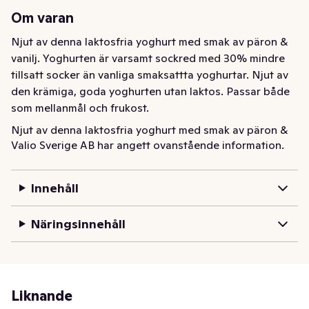
Om varan
Njut av denna laktosfria yoghurt med smak av päron & 
vanilj. Yoghurten är varsamt sockred med 30% mindre 
tillsatt socker än vanliga smaksattta yoghurtar. Njut av 
den krämiga, goda yoghurten utan laktos. Passar både 
som mellanmål och frukost.
Njut av denna laktosfria yoghurt med smak av päron & 
Valio Sverige AB har angett ovanstående information.
vanilj. Yoghurten är varsamt sockred med  30% mindre 
tillsatt socker än vanliga smaksattta yoghurtar. Njut av 
den krämiga, goda yoghurten utan laktos. Passar både 
Innehåll
som mellanmål och frukost.
Näringsinnehåll
Liknande