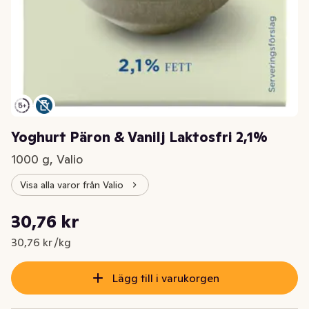
Yoghurt Päron & Vanilj Laktosfri 2,1%
1000 g, Valio
Visa alla varor från Valio
Styckpris: 30,76 kr /kg
30,76 kr
Nuvarande pris är: 30,76 kr
30,76 kr /kg
Lägg till i varukorgen