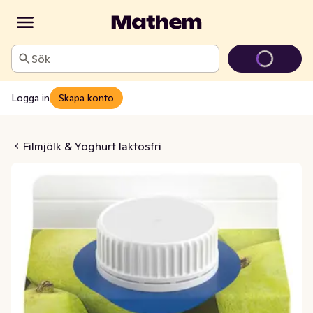
Sök
Logga in
Skapa konto
 Vanilj Laktosfri 2,1%
Filmjölk & Yoghurt laktosfri