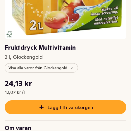
Fruktdryck Multivitamin
2 l, Glockengold
Visa alla varor från Glockengold
Styckpris: 12,07 kr /l
24,13 kr
Nuvarande pris är: 24,13 kr
12,07 kr /l
Lägg till i varukorgen
Om varan