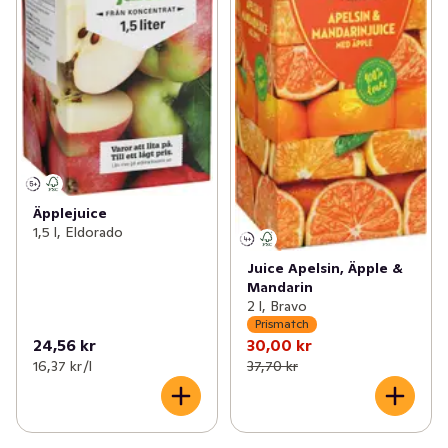
Äpplejuice
1,5 l, Eldorado
Juice Apelsin, Äpple &
Mandarin
2 l, Bravo
Prismatch
24,56 kr
30,00 kr
16,37 kr /l
37,70 kr