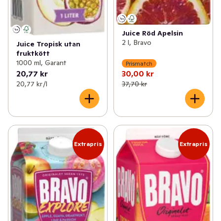
Juice Röd Apelsin
2 l, Bravo
Juice Tropisk utan
fruktkött
1000 ml, Garant
Prismatch
20,77 kr
30,00 kr
20,77 kr /l
37,70 kr
Extrapris
Extrapris