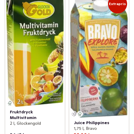
Extrapris
Fruktdryck
Multivitamin
Juice Philippines
2 l, Glockengold
1,75 l, Bravo