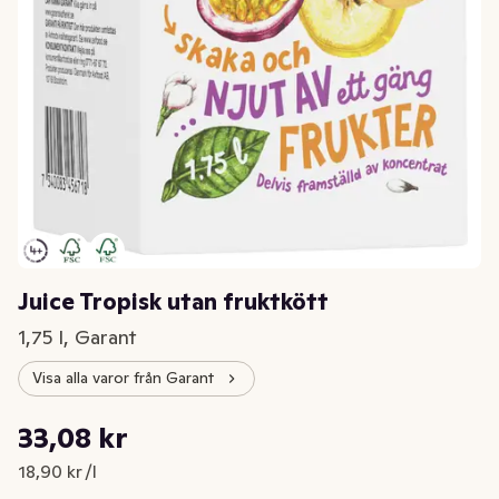
Juice Tropisk utan fruktkött
1,75 l, Garant
Visa alla varor från Garant
Styckpris: 18,90 kr /l
33,08 kr
Nuvarande pris är: 33,08 kr
18,90 kr /l