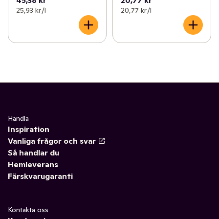
45,38 kr
20,77 kr
25,93 kr /l
20,77 kr /l
Handla
Inspiration
Vanliga frågor och svar
Så handlar du
Hemleverans
Färskvarugaranti
Kontakta oss