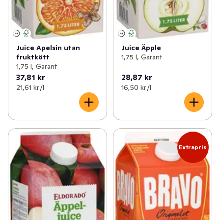
Juice Apelsin utan
Juice Äpple
fruktkött
1,75 l, Garant
1,75 l, Garant
37,81 kr
28,87 kr
21,61 kr /l
16,50 kr /l
Extrapris