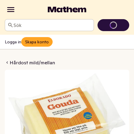
Sök
Logga in
Skapa konto
uda 28%
Hårdost mild/mellan