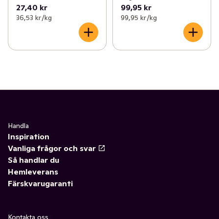
27,40 kr
99,95 kr
36,53 kr /kg
99,95 kr /kg
Handla
Inspiration
Vanliga frågor och svar
Så handlar du
Hemleverans
Färskvarugaranti
Kontakta oss