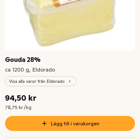
Gouda 28%
ca 1200 g, Eldorado
Visa alla varor från Eldorado
Styckpris: 78,75 kr /kg
94,50 kr
Nuvarande pris är: 94,50 kr
78,75 kr /kg
Lägg till i varukorgen