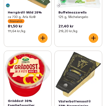
Herrgård® Mild 28%
Buffelmozzarella
ca 730 g, Arla Ko®
125 g, Michelangelo
Prismatch
81,50 kr
27,40 kr
111,64 kr /kg
219,20 kr /kg
Gräddost 38%
Västerbottensost®
Familjefavoriter
33% Norrmejerier