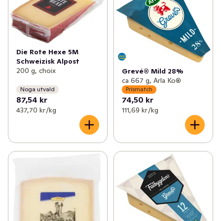
Die Rote Hexe 5M
Schweizisk Alpost
200 g, choix
Grevé® Mild 28%
ca 667 g, Arla Ko®
Noga utvald
Prismatch
87,54 kr
74,50 kr
437,70 kr /kg
111,69 kr /kg