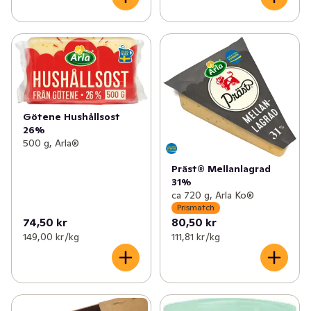
Götene Hushållsost
26%
500 g, Arla®
Präst® Mellanlagrad
31%
ca 720 g, Arla Ko®
Prismatch
74,50 kr
80,50 kr
149,00 kr /kg
111,81 kr /kg