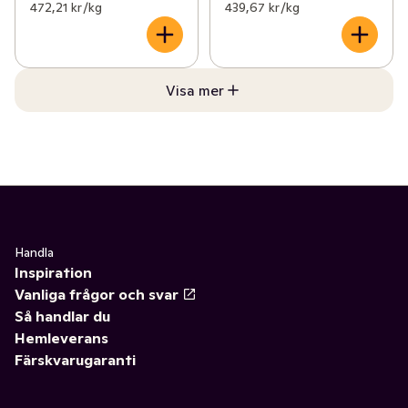
472,21 kr /kg
439,67 kr /kg
Visa mer
Handla
Inspiration
Vanliga frågor och svar
Så handlar du
Hemleverans
Färskvarugaranti