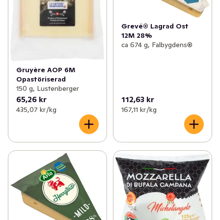
Grevé® Lagrad Ost
12M 28%
ca 674 g, Falbygdens®
Gruyère AOP 6M
Opastöriserad
150 g, Lustenberger
65,26 kr
112,63 kr
435,07 kr /kg
167,11 kr /kg