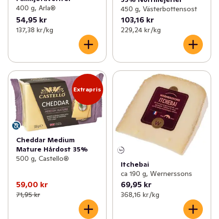
400 g, Arla®
450 g, Västerbottensost
54,95 kr
103,16 kr
137,38 kr /kg
229,24 kr /kg
Extrapris
Cheddar Medium
Mature Hårdost 35%
500 g, Castello®
Itchebai
ca 190 g, Wernerssons
59,00 kr
69,95 kr
71,95 kr
368,16 kr /kg