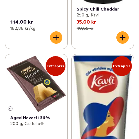
✓
Mesost & messmör
(3)
Spicy Chili Cheddar
250 g, Kavli
✓
Vegansk ost
(14)
114,00 kr
35,00 kr
162,86 kr /kg
40,65 kr
Extrapris
Extrapris
Aged Havarti 36%
200 g, Castello®