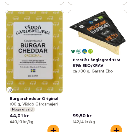
Präst® Långlagrad 12M
31% EKO/KRAV
ca 700 g, Garant Eko
Burgarcheddar Original
100 g, Väddö Gårdsmejeri
Noga utvald
44,01 kr
99,50 kr
440,10 kr /kg
142,14 kr /kg