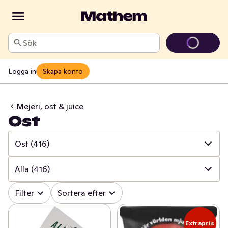
Sök
Logga in
Skapa konto
Mejeri, ost & juice
Ost
Ost
(416)
✓
Alla
(1364)
Alla
(416)
✓
Ost
(416)
✓
Alla
(416)
Filter
Sortera efter
✓
Mjölk
(100)
✓
Hårdost mild/mellan
(46)
Extrapris