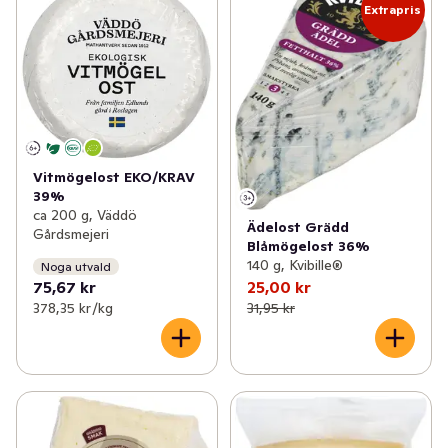
Extrapris
Vitmögelost EKO/KRAV
39%
ca 200 g, Väddö
Ädelost Grädd
Gårdsmejeri
Blåmögelost 36%
140 g, Kvibille®
Noga utvald
75,67 kr
25,00 kr
378,35 kr /kg
31,95 kr