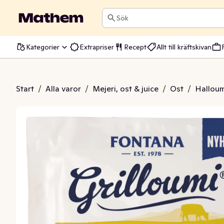
Sök
Kategorier
Extrapriser
Recept
Allt till kräftskivan
umi Svensk 24%
Start
/
Alla varor
/
Mejeri, ost & juice
/
Ost
/
Halloumi