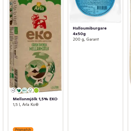
Halloumiburgare
4x50g
200 g, Garant
Mellanmjölk 1,5% EKO
1,5 l, Arla Ko®
Prismatch