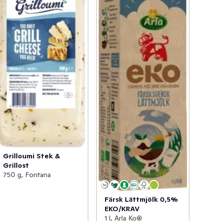
Grilloumi Stek &
Grillost
750 g, Fontana
Färsk Lättmjölk 0,5%
EKO/KRAV
1 l, Arla Ko®