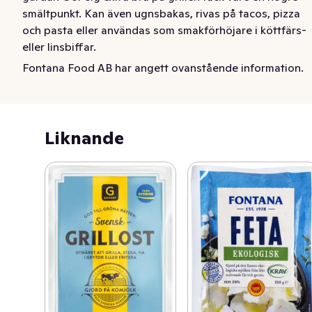
smältpunkt. Kan även ugnsbakas, rivas på tacos, pizza 
och pasta eller användas som smakförhöjare i köttfärs- 
eller linsbiffar.
Fontana Food AB har angett ovanstående information.
Grilloumi® är vår grillost efter eget familjerecept. Osten 
är gjord av svensk mjölk. Precis som halloumi kan den 
inte bara grillas och stekas, utan också rivas, friteras, 
kokas och ugnsbakas.
Liknande