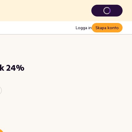
Logga in
Skapa konto
sk 24%