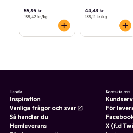
55,95 kr
44,43 kr
155,42 kr /kg
185,13 kr /kg
Handla
Kontakta oss
Inspiration
Kundserv
Vanliga frågor och svar
För lever
Så handlar du
Faceboo
Hemleverans
X (f.d Twi