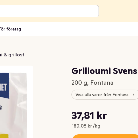
För företag
 & grillost
Grilloumi Sven
200 g, Fontana
Visa alla varor från Fontana
Styckpris: 189,05 kr /kg
37,81 kr
Nuvarande pris är: 37,81 kr
189,05 kr /kg