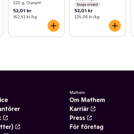
320 g, Oumph!
Noga utvald
52,01 kr
52,01 kr
162,53 kr /kg
325,06 kr /kg
Mathem
ice
Om Mathem
antörer
Karriär
k
Press
tter)
För företag