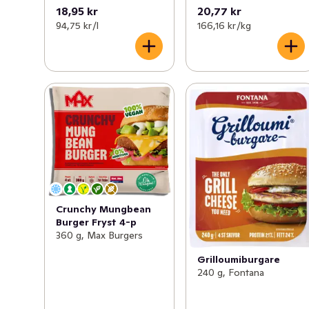
18,95 kr
20,77 kr
94,75 kr /l
166,16 kr /kg
Crunchy Mungbean
Burger Fryst 4-p
360 g, Max Burgers
Grilloumiburgare
240 g, Fontana