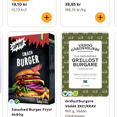
19,10 kr
39,95 kr
12,73 kr /l
199,75 kr /kg
Grillostburgare
Väddö EKO/KRAV
Smashed Burger Fryst
160 g, Väddö
4x80g
Gårdsmejeri