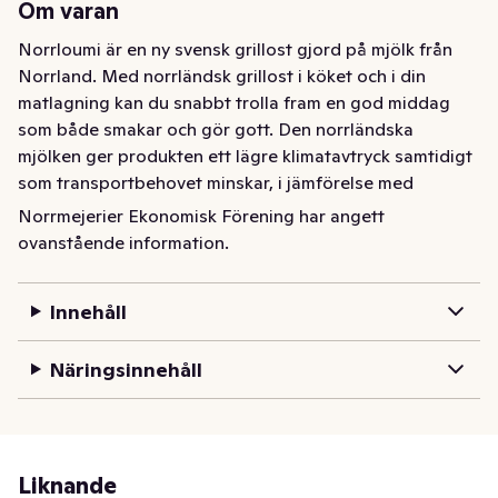
Om varan
Norrloumi är en ny svensk grillost gjord på mjölk från 
Norrland. Med norrländsk grillost i köket och i din 
matlagning kan du snabbt trolla fram en god middag 
som både smakar och gör gott. Den norrländska 
mjölken ger produkten ett lägre klimatavtryck samtidigt 
som transportbehovet minskar, i jämförelse med 
importerad halloumi. Stroganoff, pasta, i soppa, som 
Norrmejerier Ekonomisk Förening har angett
burgare eller på grillen – det finns många tillfällen där 
ovanstående information.
Norrloumi passar! På vår hemsida, www.norrmejerier.se 
finns fler tips och recept på goda rätter.
Innehåll
Norrloumi är en ny svensk grillost gjord på mjölk från 
Norrland. Med norrländsk grillost i köket och i din 
Näringsinnehåll
matlagning kan du snabbt trolla fram en god middag 
som både smakar och gör gott. Den norrländska 
mjölken ger produkten ett lägre klimatavtryck samtidigt 
som transportbehovet minskar, i jämförelse med 
Liknande
importerad halloumi. Stroganoff, pasta, i soppa, som 