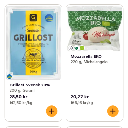
burgare eller på grillen – det finns många tillfällen där 
Norrloumi passar! På vår hemsida, www.norrmejerier.se 
finns fler tips och recept på goda rätter.
Mozzarella EKO
220 g, Michelangelo
Grillost Svensk 28%
200 g, Garant
28,50 kr
20,77 kr
142,50 kr /kg
166,16 kr /kg