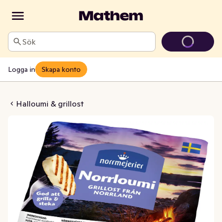
Sök
Logga in
Skapa konto
loumi Norrländsk 22%
Halloumi & grillost