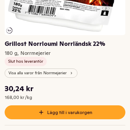
Grillost Norrloumi Norrländsk 22%
180 g, Norrmejerier
Slut hos leverantör
Visa alla varor från Norrmejerier
Styckpris: 168,00 kr /kg
30,24 kr
Nuvarande pris är: 30,24 kr
168,00 kr /kg
Lägg till i varukorgen