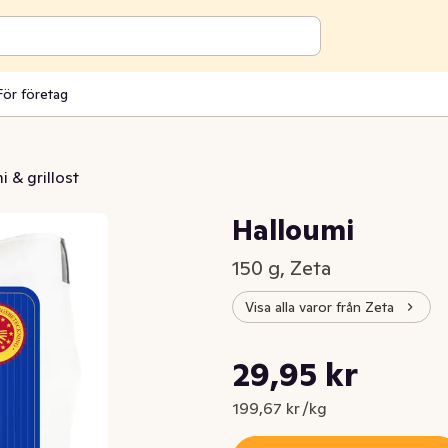
För företag
 & grillost
Halloumi
150 g, Zeta
Visa alla varor från Zeta
Styckpris: 199,67 kr /kg
29,95 kr
Nuvarande pris är: 29,95 kr
199,67 kr /kg