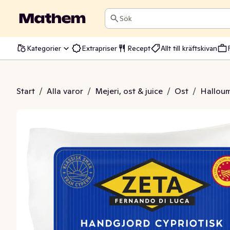
Sök
Kategorier
Extrapriser
Recept
Allt till kräftskivan
Halloumi
Start
/
Alla varor
/
Mejeri, ost & juice
/
Ost
/
Halloumi