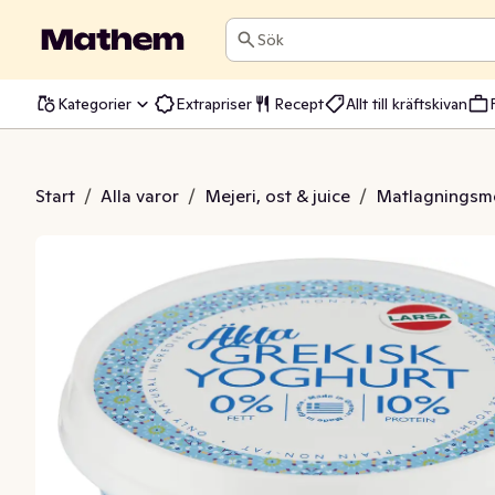
Sök
Kategorier
Extrapriser
Recept
Allt till kräftskivan
sk Yoghurt 0%
Start
/
Alla varor
/
Mejeri, ost & juice
/
Matlagningsme