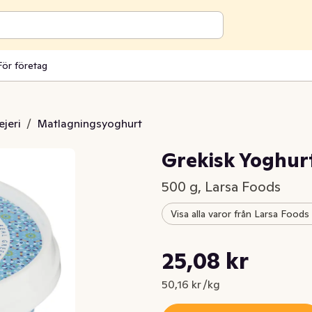
För företag
jeri
/
Matlagningsyoghurt
Grekisk Yoghur
500 g, Larsa Foods
Visa alla varor från Larsa Foods
Styckpris: 50,16 kr /kg
25,08 kr
Nuvarande pris är: 25,08 kr
50,16 kr /kg