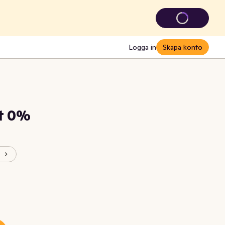
Logga in
Skapa konto
t 0%