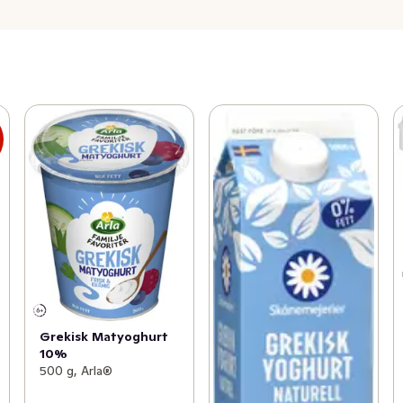
s
Grekisk Matyoghurt
10%
500 g, Arla®