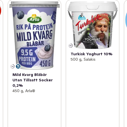
s
Turkisk Yoghurt 10%
500 g, Salakis
Mild Kvarg Blåbär
Utan Tillsatt Socker
0,2%
450 g, Arla®