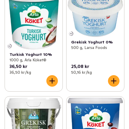
✓
Matlagningsmejeri
(112)
✓
Vispgrädde
(23)
✓
Filmjölk & Yoghurt
(249)
✓
Matlagningsgrädde
(17)
✓
Smör & margarin
(69)
✓
Spraygrädde
(1)
✓
Juice & fruktdryck
(192)
Grekisk Yoghurt 0%
✓
Kaffegrädde
(2)
500 g, Larsa Foods
✓
Ägg & jäst
(22)
Turkisk Yoghurt 10%
✓
Matlagningsyoghurt
(22)
1000 g, Arla Köket®
36,50 kr
25,08 kr
✓
Växtbaserat
(93)
✓
Gräddfil
(9)
36,50 kr /kg
50,16 kr /kg
✓
Cottage cheese, kvarg & skyr
(81)
✓
Mellanmål & desserter
(98)