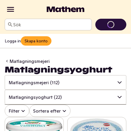
Sök
Logga in
Skapa konto
Matlagningsmejeri
Matlagningsyoghurt
Matlagningsmejeri
(112)
✓
Alla
(1362)
Matlagningsyoghurt
(22)
✓
Ost
(414)
✓
Alla
(112)
Filter
Sortera efter
✓
Mjölk
(100)
✓
Creme Fraiche
(38)