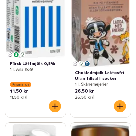
Färsk Lättmjölk 0,5%
1 l, Arla Ko®
Chokladmjölk Laktosfri
Utan tillsatt socker
1 l, Skånemejerier
Prismatch
11,50 kr
26,50 kr
11,50 kr /l
26,50 kr /l