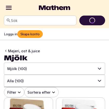
Sök
Logga in
Skapa konto
Mejeri, ost & juice
Mjölk
Mjölk
(100)
✓
Alla
(1364)
Alla
(100)
✓
Ost
(415)
✓
Alla
(100)
Filter
Sortera efter
✓
Mjölk
(100)
✓
Mellanmjölk
(16)