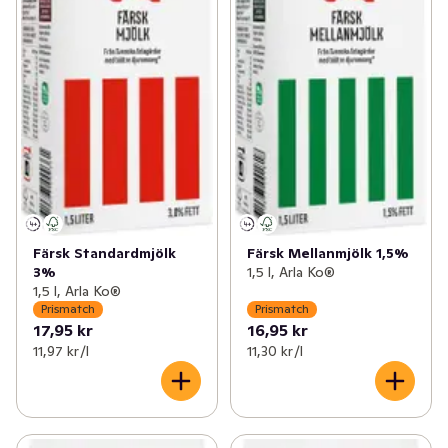
Färsk Standardmjölk
Färsk Mellanmjölk 1,5%
3%
1,5 l, Arla Ko®
1,5 l, Arla Ko®
Prismatch
Prismatch
17,95 kr
16,95 kr
11,97 kr /l
11,30 kr /l