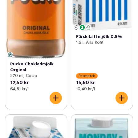
Färsk Lättmjölk 0,5%
1,5 l, Arla Ko®
Pucko Chokladmjölk
Orginal
270 ml, Cocio
Prismatch
17,50 kr
15,60 kr
64,81 kr /l
10,40 kr /l