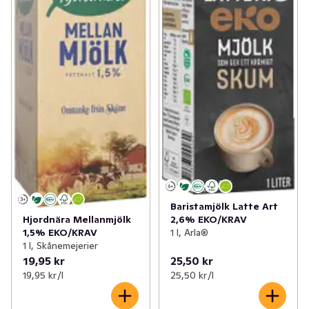
Baristamjölk Latte Art
Hjordnära Mellanmjölk
2,6% EKO/KRAV
1,5% EKO/KRAV
1 l, Arla®
1 l, Skånemejerier
19,95 kr
25,50 kr
19,95 kr /l
25,50 kr /l