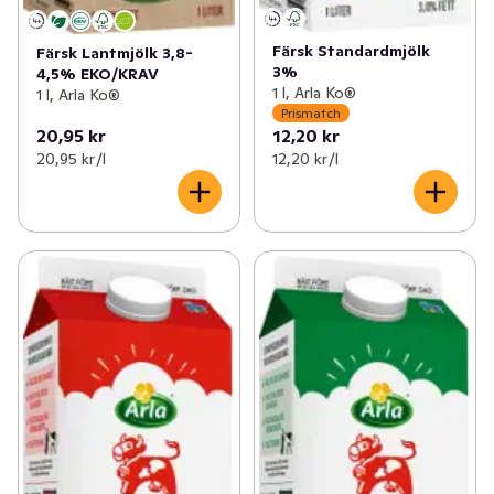
Färsk Standardmjölk
Färsk Lantmjölk 3,8-
3%
4,5% EKO/KRAV
1 l, Arla Ko®
1 l, Arla Ko®
Prismatch
20,95 kr
12,20 kr
20,95 kr /l
12,20 kr /l