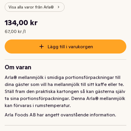
Visa alla varor från Arla®
Styckpris: 67,00 kr /l
134,00 kr
Nuvarande pris är: 134,00 kr
67,00 kr /l
Lägg till i varukorgen
Om varan
Arla® mellanmjölk i smidiga portionsförpackningar till 
dina gäster som vill ha mellanmjölk till sitt kaffe eller te. 
Ställ fram den praktiska kartongen så kan gästerna själv 
ta sina portionsförpackningar. Denna Arla® mellanmjölk 
kan förvaras i rumstemperatur.
Arla Foods AB har angett ovanstående information.