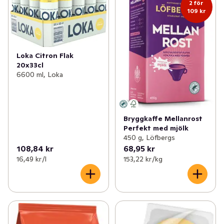
2 för
109 kr
Loka Citron Flak
20x33cl
6600 ml, Loka
Bryggkaffe Mellanrost
Perfekt med mjölk
450 g, Löfbergs
108,84 kr
68,95 kr
16,49 kr /l
153,22 kr /kg