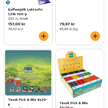
Kaffemjölk Laktosfri
1,5% 100-p
200 cl, Arla®
157,00 kr
79,97 kr
78,50 kr /l
88,86 kr /kg
Teask Pick & Mix 6x20-
Teask Pick & Mix
p
12x20-p