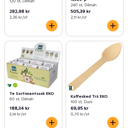
120 st, Dilmah
240 st, Dilmah
282,98 kr
505,39 kr
2,36 kr /st
2,11 kr /st
Te Sortimentsask EKO
Kaffesked Trä EKO
60 st, Dilmah
100 st, Duni
188,34 kr
69,95 kr
3,14 kr /st
0,70 kr /st