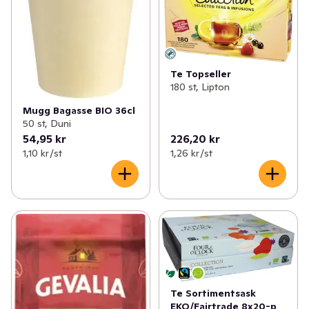
Te Topseller
180 st, Lipton
Mugg Bagasse BIO 36cl
50 st, Duni
54,95 kr
226,20 kr
1,10 kr /st
1,26 kr /st
Te Sortimentsask
EKO/Fairtrade 8x20-p