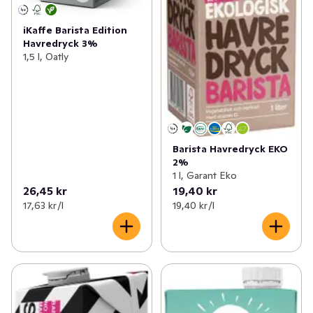
iKaffe Barista Edition
Havredryck 3%
1,5 l, Oatly
Barista Havredryck EKO
2%
1 l, Garant Eko
26,45 kr
19,40 kr
17,63 kr /l
19,40 kr /l