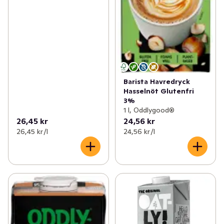
Barista Havredryck
Hasselnöt Glutenfri
3%
1 l, Oddlygood®
26,45 kr
24,56 kr
26,45 kr /l
24,56 kr /l