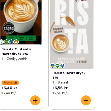
Barista Glutenfri
Havredryck 3%
1 l, Oddlygood®
Barista Havredryck
3%
1 l, Garant
Prismatch
16,40 kr
16,56 kr
16,40 kr /l
16,56 kr /l