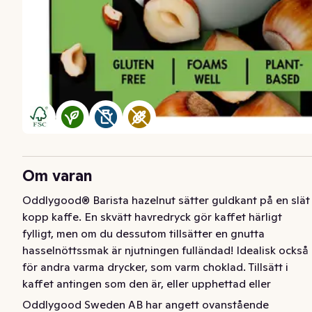
Om varan
Oddlygood® Barista hazelnut sätter guldkant på en slät 
kopp kaffe. En skvätt havredryck gör kaffet härligt 
fylligt, men om du dessutom tillsätter en gnutta 
hasselnöttssmak är njutningen fulländad! Idealisk också 
för andra varma drycker, som varm choklad. Tillsätt i 
kaffet antingen som den är, eller upphettad eller 
skummad. Oddlygood® Barista havredryck skummar 
Oddlygood Sweden AB har angett ovanstående