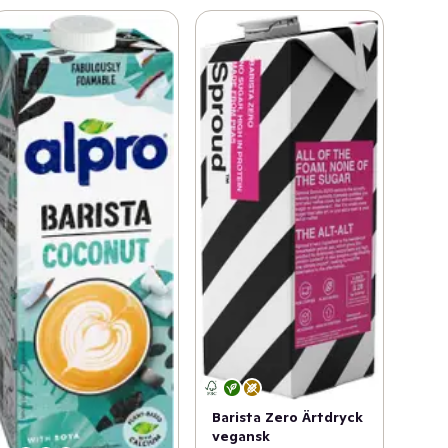
Barista Zero Ärtdryck
vegansk