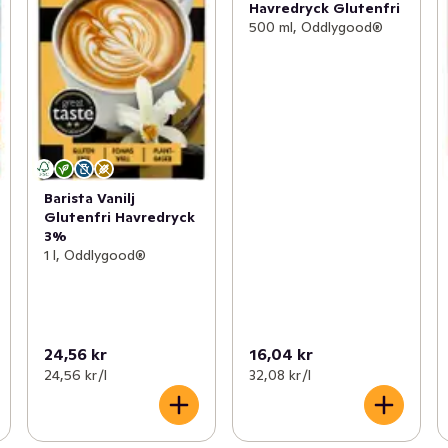
Havredryck Glutenfri
500 ml, Oddlygood®
Barista Vanilj
Glutenfri Havredryck
3%
1 l, Oddlygood®
24,56 kr
16,04 kr
24,56 kr /l
32,08 kr /l