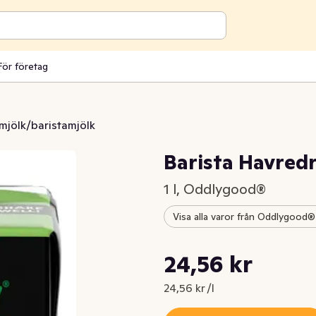
För företag
mjölk/baristamjölk
Barista Havred
1 l, Oddlygood®
Visa alla varor från Oddlygood®
Styckpris: 24,56 kr /l
24,56 kr
Nuvarande pris är: 24,56 kr
24,56 kr /l