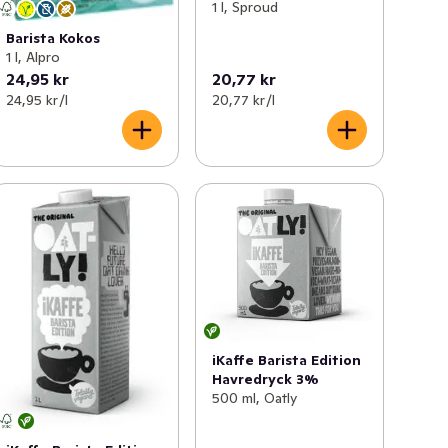
1 l, Sproud
Barista Kokos
1 l, Alpro
24,95 kr
20,77 kr
24,95 kr /l
20,77 kr /l
iKaffe Barista Edition
Havredryck 3%
500 ml, Oatly