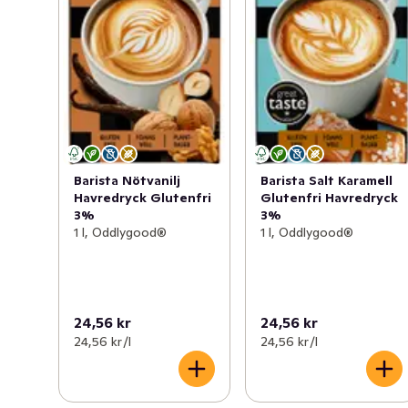
Barista Nötvanilj
Barista Salt Karamell
Havredryck Glutenfri
Glutenfri Havredryck
3%
3%
1 l, Oddlygood®
1 l, Oddlygood®
24,56 kr
24,56 kr
24,56 kr /l
24,56 kr /l