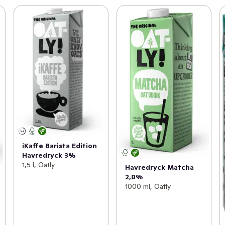
iKaffe Barista Edition
Havredryck 3%
1,5 l, Oatly
Havredryck Matcha
2,8%
1000 ml, Oatly