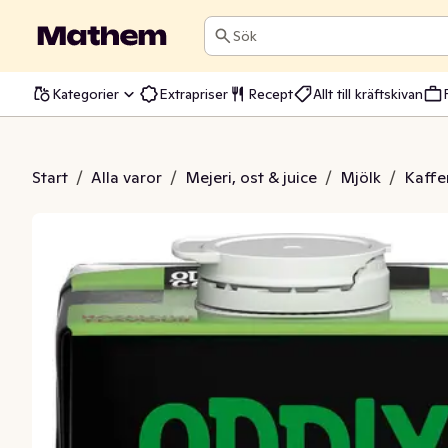
Sök
Kategorier
Extrapriser
Recept
Allt till kräftskivan
ck Hasselnöt Glutenfri 3%
Start
/
Alla varor
/
Mejeri, ost & juice
/
Mjölk
/
Kaffe