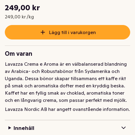
Styckpris: 249,00 kr /kg
249,00 kr
Nuvarande pris är: 249,00 kr
249,00 kr /kg
Lägg till i varukorgen
Om varan
Lavazza Crema e Aroma är en välbalanserad blandning 
av Arabica- och Robustabönor från Sydamerika och 
Uganda. Dessa bönor skapar tillsammans ett kaffe rikt 
på smak och aromatiska dofter med en kryddig beska. 
Kaffet har en fyllig smak av choklad, aromatiska toner 
och en långvarig crema, som passar perfekt med mjölk. 
Idealisk för exempelvis Latte Macchiato eller 
Lavazza Nordic AB har angett ovanstående information.
Cappuccino. Crema E Aroma kaffebönor passar för 
helautomatisk kaffemaskin eller en kaffekvarn. 
Innehåll
Mellanrostat och en intensitet på 8/10.