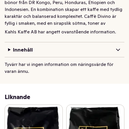
bönor från DR Kongo, Peru, Honduras, Etiopien och 
Indonesien. En kombination skapar ett kaffe med tydlig 
karaktär och balanserad komplexitet. Caffè Divino är 
fyllig i smaken, med en sirapslik sötma, toner av 
ingefära och kardemumma samt inslag av citrus och 
Kahls Kaffe AB har angett ovanstående information.
tropiska frukter.
Vår ekologiska och Fairtrade certifierade espresso 
Innehåll
Caffé Divino är rostat på omsorgsfullt utvalda bönor 
från DR Congo, Peru, Honduras, Etiopien och 
Tyvärr har vi ingen information om näringsvärde för
Indonesien.  En kombination som ger ett kaffe med 
varan ännu.
tydlig karaktär och balanserad komplexitiet.
Liknande