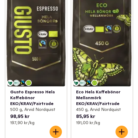
Gusto Espresso Hela
Eco Hela Kaffebönor
Kaffebönor
Mellanmörk
EKO/KRAV/Fairtrade
EKO/KRAV/Fairtrade
500 g, Arvid Nordquist
450 g, Arvid Nordquist
98,95 kr
85,95 kr
197,90 kr /kg
191,00 kr /kg