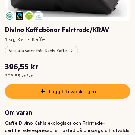
Divino Kaffebönor Fairtrade/KRAV
1 kg, Kahls Kaffe
Visa alla varor från Kahls Kaffe
Styckpris: 396,55 kr /kg
396,55 kr
Nuvarande pris är: 396,55 kr
396,55 kr /kg
Lägg till i varukorgen
Om varan
Caffè Divino Kahls ekologiska och Fairtrade-
certifierade espresso  är rostad på omsorgsfullt utvalda 