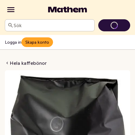
Sök
Logga in
Skapa konto
önor Fairtrade/KRAV
Hela kaffebönor