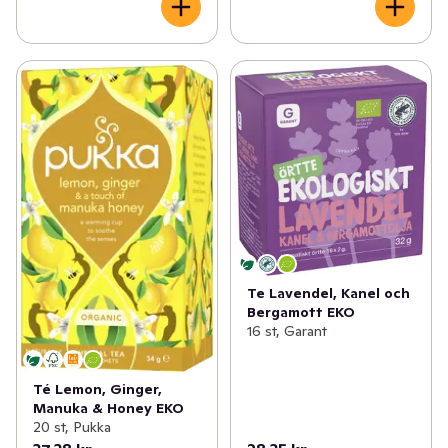
Te Lavendel, Kanel och
Bergamott EKO
16 st, Garant
Té Lemon, Ginger,
Manuka & Honey EKO
20 st, Pukka