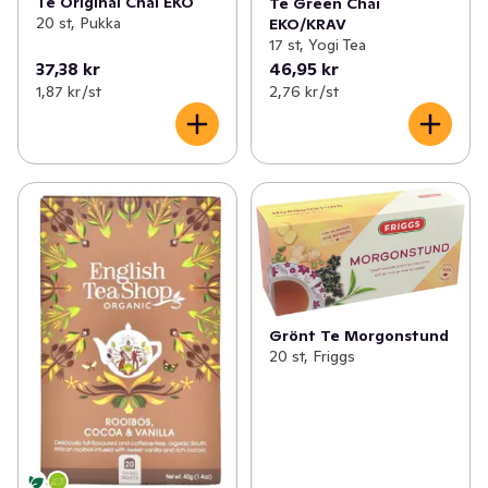
Te Original Chai EKO
Te Green Chai
20 st, Pukka
EKO/KRAV
17 st, Yogi Tea
37,38 kr
46,95 kr
1,87 kr /st
2,76 kr /st
Grönt Te Morgonstund
20 st, Friggs