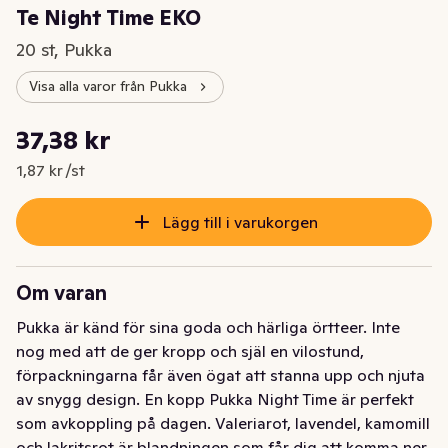
Te Night Time EKO
20 st, Pukka
Visa alla varor från Pukka
Styckpris: 1,87 kr /st
37,38 kr
Nuvarande pris är: 37,38 kr
1,87 kr /st
Lägg till i varukorgen
Om varan
Pukka är känd för sina goda och härliga örtteer. Inte 
nog med att de ger kropp och själ en vilostund, 
förpackningarna får även ögat att stanna upp och njuta 
av snygg design. En kopp Pukka Night Time är perfekt 
som avkoppling på dagen. Valeriarot, lavendel, kamomill 
och lakritsrot är blandningen som får dig att komma ner 