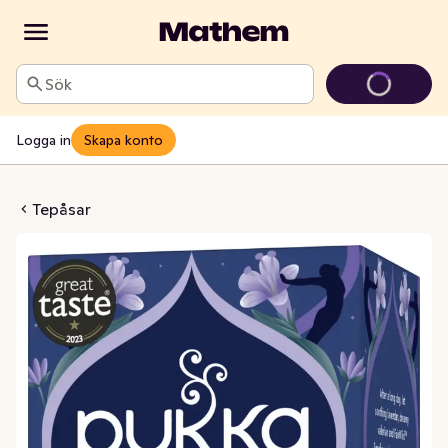
Sök
Logga in
Skapa konto
ght Time EKO
Tepåsar