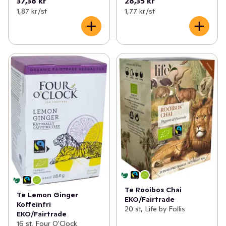
37,38 kr
28,35 kr
1,87 kr /st
1,77 kr /st
Te Rooibos Chai
Te Lemon Ginger
EKO/Fairtrade
Koffeinfri
20 st, Life by Follis
EKO/Fairtrade
16 st, Four O'Clock