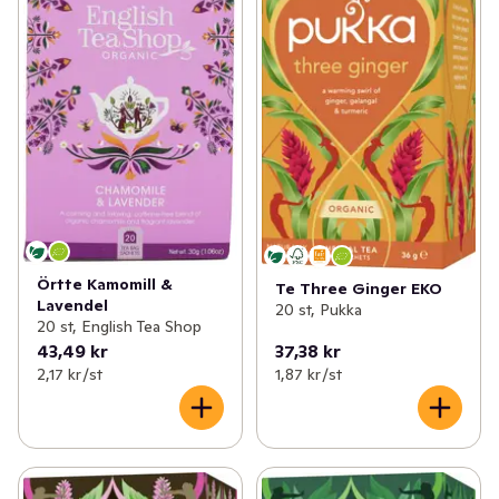
Örtte Kamomill &
Te Three Ginger EKO
Lavendel
20 st, Pukka
20 st, English Tea Shop
43,49 kr
37,38 kr
2,17 kr /st
1,87 kr /st