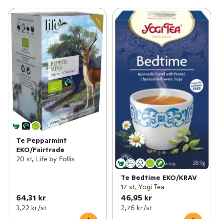
Te Pepparmint
EKO/Fairtrade
20 st, Life by Follis
Te Bedtime EKO/KRAV
17 st, Yogi Tea
64,31 kr
46,95 kr
3,22 kr /st
2,76 kr /st