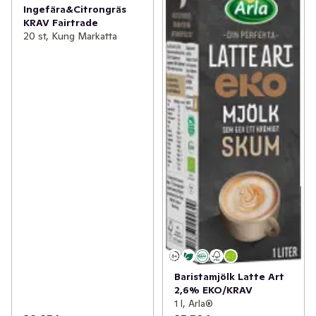
Ingefära&Citrongräs
KRAV Fairtrade
20 st, Kung Markatta
Baristamjölk Latte Art
2,6% EKO/KRAV
1 l, Arla®