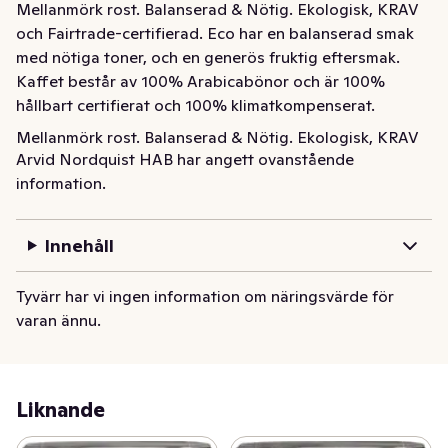
Mellanmörk rost. Balanserad & Nötig. Ekologisk, KRAV 
och Fairtrade-certifierad. Eco har en balanserad smak 
med nötiga toner, och en generös fruktig eftersmak. 
Kaffet består av 100% Arabicabönor och är 100% 
hållbart certifierat och 100% klimatkompenserat.
Mellanmörk rost. Balanserad & Nötig. Ekologisk, KRAV 
Arvid Nordquist HAB har angett ovanstående
och Fairtrade-certifierad. Eco har en balanserad smak 
information.
med nötiga toner, och en generös fruktig eftersmak. 
Kaffet består av 100% Arabicabönor och är 100% 
hållbart certifierat och 100% klimatkompenserat.
Innehåll
Tyvärr har vi ingen information om näringsvärde för
varan ännu.
Liknande