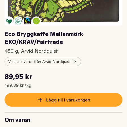
Eco Bryggkaffe Mellanmörk
EKO/KRAV/Fairtrade
450 g, Arvid Nordquist
Visa alla varor från Arvid Nordquist
Styckpris: 199,89 kr /kg
89,95 kr
Nuvarande pris är: 89,95 kr
199,89 kr /kg
Lägg till i varukorgen
Om varan