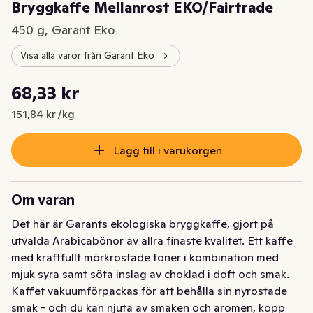
Bryggkaffe Mellanrost EKO/Fairtrade
450 g, Garant Eko
Visa alla varor från Garant Eko
Styckpris: 151,84 kr /kg
68,33 kr
Nuvarande pris är: 68,33 kr
151,84 kr /kg
Lägg till i varukorgen
Om varan
Det här är Garants ekologiska bryggkaffe, gjort på 
utvalda Arabicabönor av allra finaste kvalitet. Ett kaffe 
med kraftfullt mörkrostade toner i kombination med 
mjuk syra samt söta inslag av choklad i doft och smak. 
Kaffet vakuumförpackas för att behålla sin nyrostade 
smak - och du kan njuta av smaken och aromen, kopp 