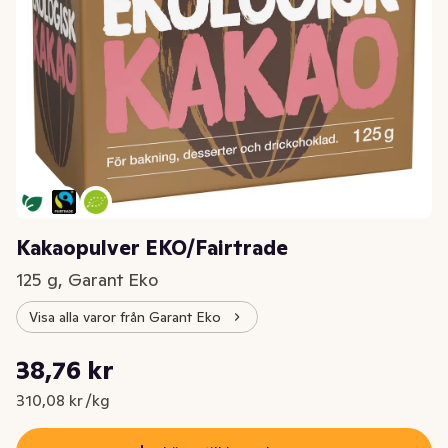
Kakaopulver EKO/Fairtrade
125 g, Garant Eko
Visa alla varor från Garant Eko
Styckpris: 310,08 kr /kg
38,76 kr
Nuvarande pris är: 38,76 kr
310,08 kr /kg