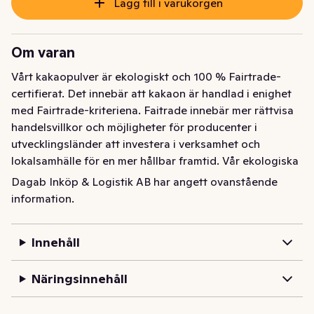
Lägg till i varukorgen
Om varan
Vårt kakaopulver är ekologiskt och 100 % Fairtrade-
certifierat. Det innebär att kakaon är handlad i enighet 
med Fairtrade-kriteriena. Faitrade innebär mer rättvisa 
handelsvillkor och möjligheter för producenter i 
utvecklingsländer att investera i verksamhet och 
lokalsamhälle för en mer hållbar framtid. Vår ekologiska 
kakao är framtagen utifrån Garants hållbarhetspolicy 
Dagab Inköp & Logistik AB har angett ovanstående
som innebär att vi ständigt ska sträva efter att förbättra 
information.
vårt arbete med miljö-, naturresurs-, och sociala frågor. 
Garants ekomärkning talar om att en vara är ekologisk 
Innehåll
och ibland även KRAV-märkt. Vårt sortiment fylls hela 
tiden på med fler EKO-varor.
Näringsinnehåll
Ekologisk kakao. För bakning, desserter och 
drickchoklad. 125 gram.