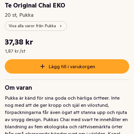
Te Original Chai EKO
20 st, Pukka
Visa alla varor från Pukka
Styckpris: 1,87 kr /st
37,38 kr
Nuvarande pris är: 37,38 kr
1,87 kr /st
Lägg till i varukorgen
Om varan
Pukka är känd för sina goda och härliga örtteer. Inte 
nog med att de ger kropp och själ en vilostund, 
förpackningarna får även ögat att stanna upp och njuta 
av snygg design. Pukkas Chai med svart te innehåller en 
blandning av fem ekologiska och rättvisemärkta örter 
från små oberoende bönder runt om i världen. Kanel 