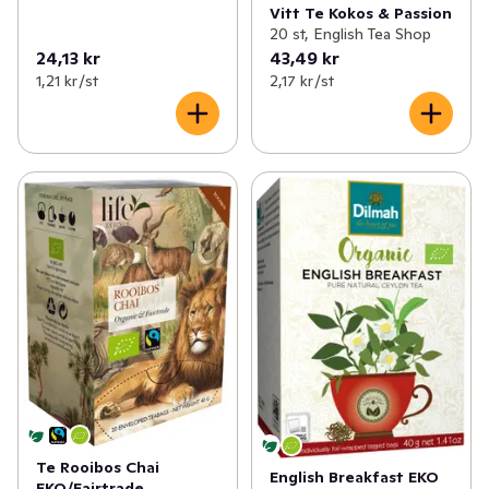
Vitt Te Kokos & Passion
20 st, English Tea Shop
24,13 kr
43,49 kr
1,21 kr /st
2,17 kr /st
Te Rooibos Chai
English Breakfast EKO
EKO/Fairtrade