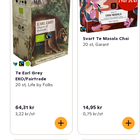
2 för 25 kr
Svart Te Masala Chai
20 st, Garant
Te Earl Grey
EKO/Fairtrade
20 st, Life by Follis
64,31 kr
14,95 kr
3,22 kr /st
0,75 kr /st