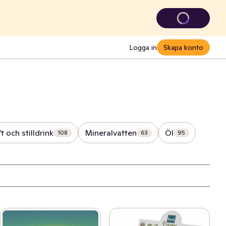
Logga in
Skapa konto
t och stilldrink
Mineralvatten
Öl
108
63
95