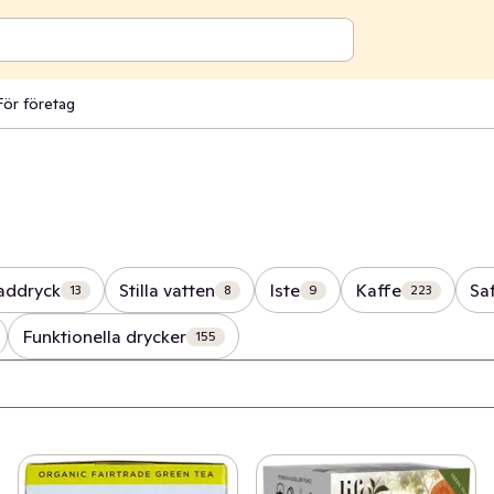
För företag
addryck
Stilla vatten
Iste
Kaffe
Saf
13
8
9
223
Funktionella drycker
155