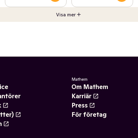
Visa mer
Mathem
ice
Om Mathem
antörer
Karriär
k
Press
tter)
För företag
m