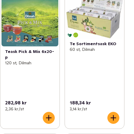
Te Sortimentsask EKO
60 st, Dilmah
Teask Pick & Mix 6x20-
p
120 st, Dilmah
282,98 kr
188,34 kr
2,36 kr /st
3,14 kr /st