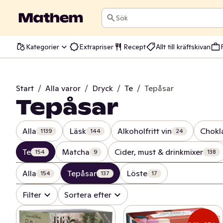
Sök
Kategorier
Extrapriser
Recept
Allt till kräftskivan
Start
/
Alla varor
/
Dryck
/
Te
/
Tepåsar
Tepåsar
Alla
Läsk
Alkoholfritt vin
Chokl
1139
144
24
Te
Matcha
Cider, must & drinkmixer
154
9
138
Alla
Tepåsar
Löste
154
137
17
Filter
Sortera efter