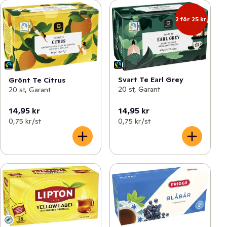
2 för 25 kr
Svart Te Earl Grey
Grönt Te Citrus
20 st, Garant
20 st, Garant
14,95 kr
14,95 kr
0,75 kr /st
0,75 kr /st