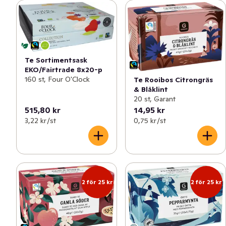
Te Sortimentsask
EKO/Fairtrade 8x20-p
160 st, Four O'Clock
Te Rooibos Citrongräs
& Blåklint
20 st, Garant
515,80 kr
14,95 kr
3,22 kr /st
0,75 kr /st
2 för 25 kr
2 för 25 kr