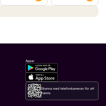
Appar
Skanna med telefonkameran för att
hämta