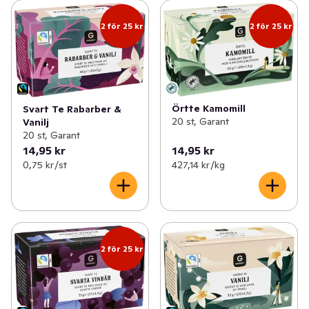
2 för 25 kr
2 för 25 kr
Örtte Kamomill
Svart Te Rabarber &
20 st, Garant
Vanilj
20 st, Garant
14,95 kr
14,95 kr
0,75 kr /st
427,14 kr /kg
2 för 25 kr