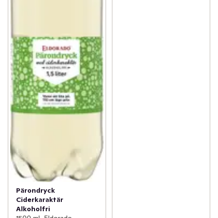
Pärondryck
Ciderkaraktär
Alkoholfri