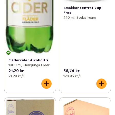
Smakkoncentrat 7up
✓
Funktionella drycker
(155)
Free
440 ml, Sodastream
Flädercider Alkoholfri
1000 ml, Herrljunga Cider
21,29 kr
56,74 kr
21,29 kr /l
128,95 kr /l