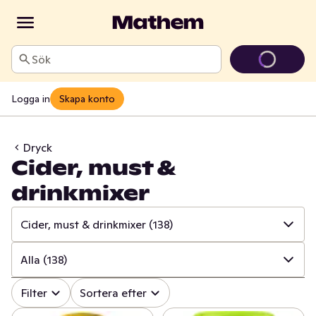
Sök
Logga in
Skapa konto
Dryck
Cider, must &
drinkmixer
Cider, must & drinkmixer
(138)
✓
Alla
(1139)
Alla
(138)
✓
Läsk
(144)
✓
Alla
(138)
Filter
Sortera efter