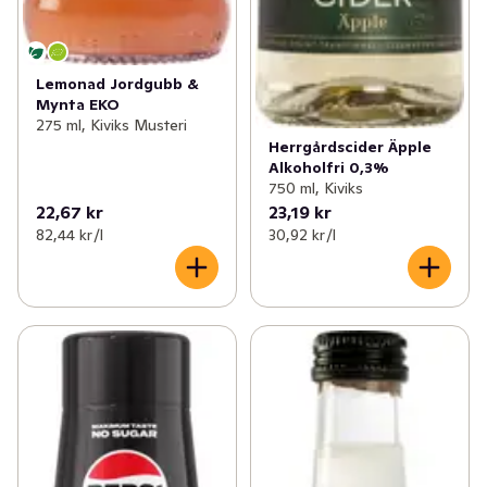
Lemonad Jordgubb &
Mynta EKO
275 ml, Kiviks Musteri
Herrgårdscider Äpple
Alkoholfri 0,3%
750 ml, Kiviks
22,67 kr
23,19 kr
82,44 kr /l
30,92 kr /l