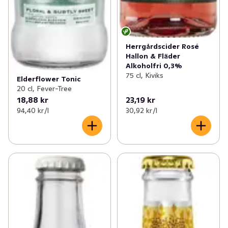
Herrgårdscider Rosé
Hallon & Fläder
Alkoholfri 0,3%
75 cl, Kiviks
Elderflower Tonic
20 cl, Fever-Tree
18,88 kr
23,19 kr
94,40 kr /l
30,92 kr /l