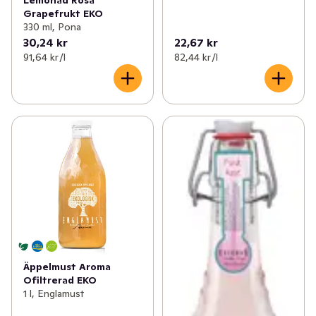
Lemonad Rosa
Grapefrukt EKO
330 ml, Pona
30,24 kr
22,67 kr
91,64 kr /l
82,44 kr /l
Äppelmust Aroma
Ofiltrerad EKO
1 l, Englamust