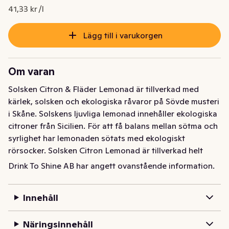
Nuvarande pris är: 124,00 kr
41,33 kr /l
Lägg till i varukorgen
Om varan
Solsken Citron & Fläder Lemonad är tillverkad med 
kärlek, solsken och ekologiska råvaror på Sövde musteri 
i Skåne. Solskens ljuvliga lemonad innehåller ekologiska 
citroner från Sicilien. För att få balans mellan sötma och 
syrlighet har lemonaden sötats med ekologiskt 
rörsocker. Solsken Citron Lemonad är tillverkad helt 
utan tillsatser och konserveringsmedel. Helt enkelt bara 
Drink To Shine AB har angett ovanstående information.
pressade ekologiska citroner och rörsocker, utan 
konstigheter. Ej från koncentrat.
Innehåll
Den här lemonaden är tillverkad med kärlek, solsken och 
närodlade råvaror, helt utan tillsatser och 
Näringsinnehåll
konserveringsmedel. Fläderblommorna är plockade i de 