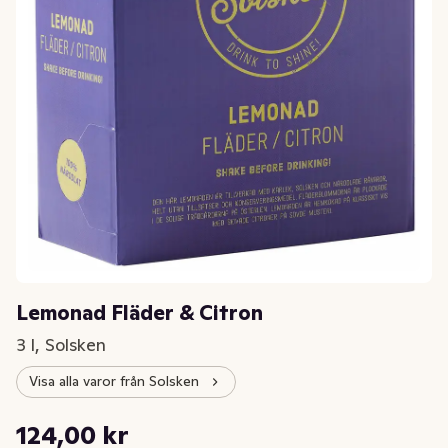
Lemonad Fläder & Citron
3 l, Solsken
Visa alla varor från Solsken
Styckpris: 41,33 kr /l
124,00 kr