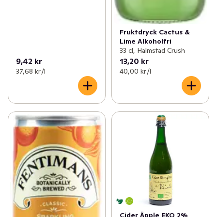
Fruktdryck Cactus &
Lime Alkoholfri
33 cl, Halmstad Crush
9,42 kr
13,20 kr
37,68 kr /l
40,00 kr /l
Cider Äpple EKO 2%