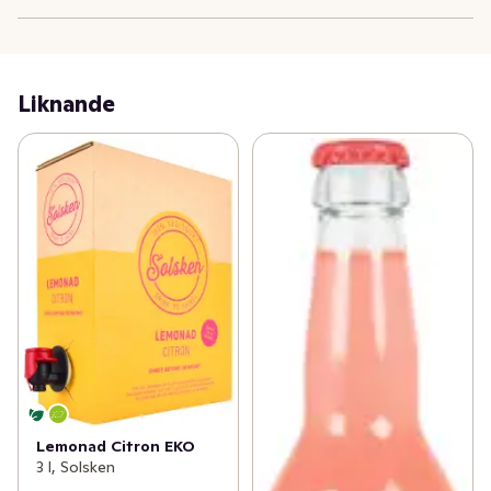
soliga trädgårdarna på Österlen. Lemonaden är 
hemkokad på klassiskt vis med skivade citroner på 
Sövde musteri.
Liknande
Lemonad Citron EKO
3 l, Solsken