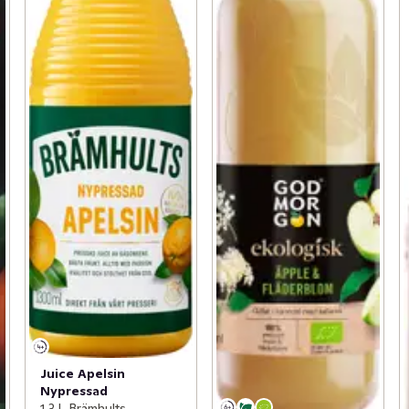
Juice Apelsin
Nypressad
1,3 l, Brämhults