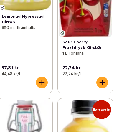
Lemonad Nypressad
Citron
850 ml, Brämhults
Sour Cherry
Fruktdryck Körsbär
1 l, Fontana
37,81 kr
22,24 kr
44,48 kr /l
22,24 kr /l
Extrapris