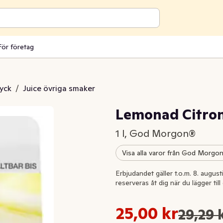
För företag
ryck
/
Juice övriga smaker
Lemonad Citro
1 l, God Morgon®
Visa alla varor från God Morgo
Extrapris
Erbjudandet gäller t.o.m. 8. august
reserveras åt dig när du lägger til
Styckpris: 25,00 kr /l
25,00 kr
29,29 