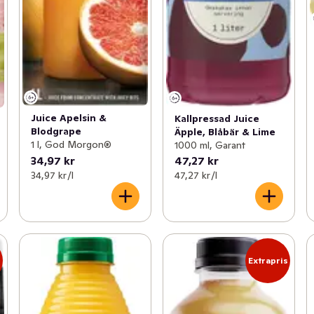
Juice Apelsin &
Kallpressad Juice
Blodgrape
Äpple, Blåbär & Lime
1 l, God Morgon®
1000 ml, Garant
34,97 kr
47,27 kr
34,97 kr /l
47,27 kr /l
s
Extrapris