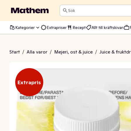
Sök
Kategorier
Extrapriser
Recept
Allt till kräftskivan
onad Citron
Start
/
Alla varor
/
Mejeri, ost & juice
/
Juice & fruktd
Extrapris