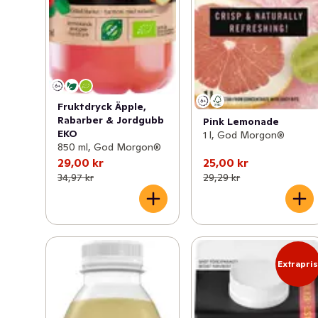
Fruktdryck Äpple,
Rabarber & Jordgubb
Pink Lemonade
EKO
1 l, God Morgon®
850 ml, God Morgon®
29,00 kr
25,00 kr
34,97 kr
29,29 kr
Extrapri