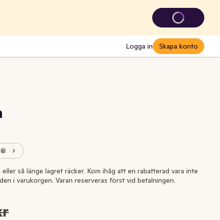
Logga in
Skapa konto
n
n®
i eller så länge lagret räcker. Kom ihåg att en rabatterad vara inte
l den i varukorgen. Varan reserveras först vid betalningen.
kr