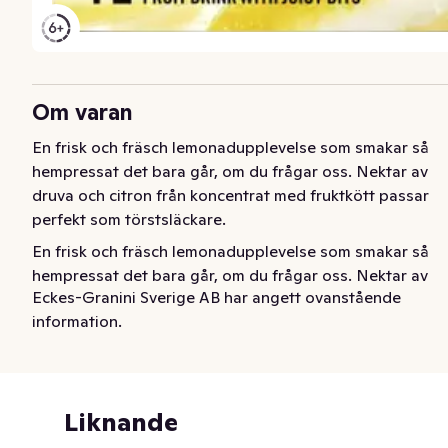
Om varan
En frisk och fräsch lemonadupplevelse som smakar så 
hempressat det bara går, om du frågar oss. Nektar av 
druva och citron från koncentrat med fruktkött passar 
perfekt som törstsläckare.
En frisk och fräsch lemonadupplevelse som smakar så 
hempressat det bara går, om du frågar oss. Nektar av 
Eckes-Granini Sverige AB har angett ovanstående
druva och citron från koncentrat med fruktkött passar 
information.
perfekt som törstsläckare.
Liknande