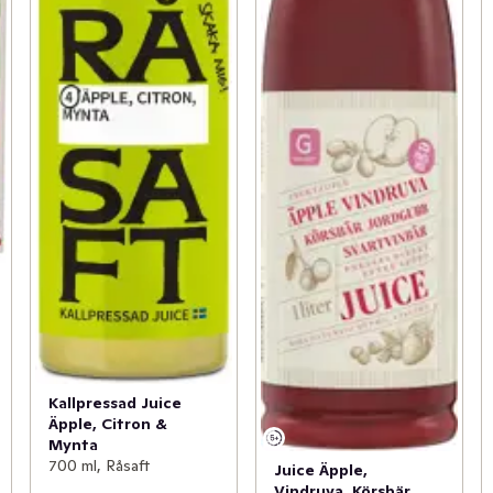
Kallpressad Juice
Äpple, Citron &
Mynta
700 ml, Råsaft
Juice Äpple,
Vindruva, Körsbär,