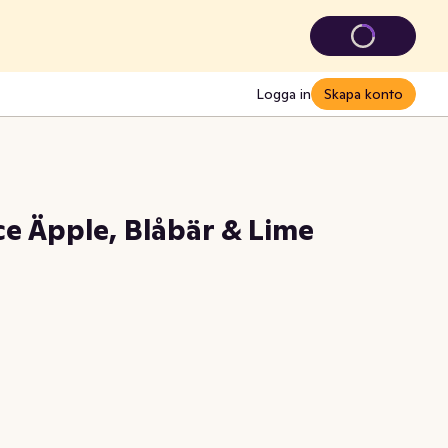
Logga in
Skapa konto
ce Äpple, Blåbär & Lime