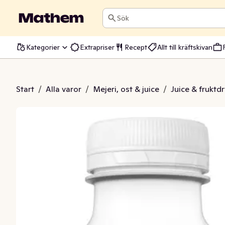
Sök
Kategorier
Extrapriser
Recept
Allt till kräftskivan
ice Äpple, Blåbär & Lime
Start
/
Alla varor
/
Mejeri, ost & juice
/
Juice & fruktd