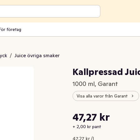
För företag
ryck
/
Juice övriga smaker
Kallpressad Jui
1000 ml, Garant
Visa alla varor från Garant
Styckpris: 47,27 kr /l
47,27 kr
Nuvarande pris är: 47,27 kr
+ 2,00 kr pant
47,27 kr /l