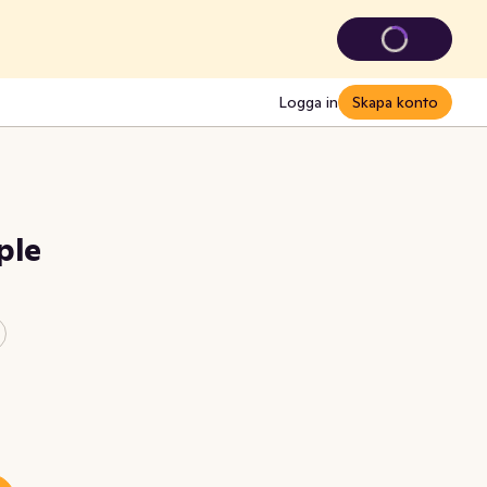
Logga in
Skapa konto
ple