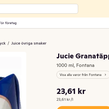
För företag
ryck
/
Juice övriga smaker
Jucie Granatäp
1000 ml, Fontana
Visa alla varor från Fontana
Styckpris: 23,61 kr /l
23,61 kr
Nuvarande pris är: 23,61 kr
23,61 kr /l