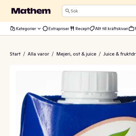
Sök
Kategorier
Extrapriser
Recept
Allt till kräftskivan
e Granatäpple
Start
/
Alla varor
/
Mejeri, ost & juice
/
Juice & fruktd