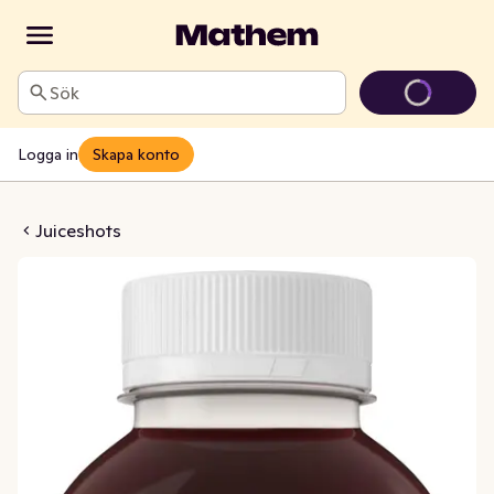
Sök
Logga in
Skapa konto
ära & Rödbeta EKO
Juiceshots