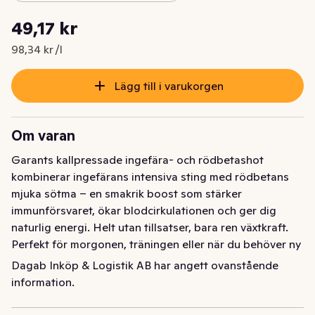
Styckpris: 98,34 kr /l
49,17 kr
Nuvarande pris är: 49,17 kr
98,34 kr /l
Lägg till i varukorgen
Om varan
Garants kallpressade ingefära- och rödbetashot 
kombinerar ingefärans intensiva sting med rödbetans 
mjuka sötma – en smakrik boost som stärker 
immunförsvaret, ökar blodcirkulationen och ger dig 
naturlig energi. Helt utan tillsatser, bara ren växtkraft. 
Perfekt för morgonen, träningen eller när du behöver ny 
energi. 500 ml.
Dagab Inköp & Logistik AB har angett ovanstående
information.