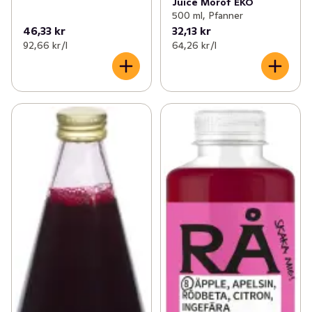
Juice Morot EKO
500 ml, Pfanner
46,33 kr
32,13 kr
92,66 kr /l
64,26 kr /l