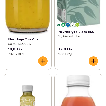
Havredryck 0,5% EKO
1 l, Garant Eko
Shot Ingefära Citron
60 ml, RSCUED
18,88 kr
19,83 kr
314,67 kr /l
19,83 kr /l