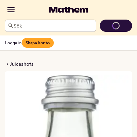
Sök
Logga in
Skapa konto
Ingefära Äpple Citron
Juiceshots