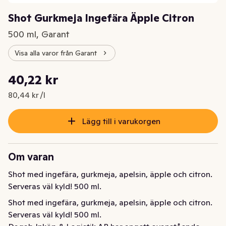
Shot Gurkmeja Ingefära Äpple Citron
500 ml, Garant
Visa alla varor från Garant
Styckpris: 80,44 kr /l
40,22 kr
Nuvarande pris är: 40,22 kr
80,44 kr /l
Lägg till i varukorgen
Om varan
Shot med ingefära, gurkmeja, apelsin, äpple och citron. 
Serveras väl kyld! 500 ml.
Shot med ingefära, gurkmeja, apelsin, äpple och citron. 
Serveras väl kyld! 500 ml.