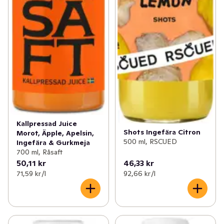
Kallpressad Juice
Shots Ingefära Citron
Morot, Äpple, Apelsin,
500 ml, RSCUED
Ingefära & Gurkmeja
700 ml, Råsaft
50,11 kr
46,33 kr
71,59 kr /l
92,66 kr /l