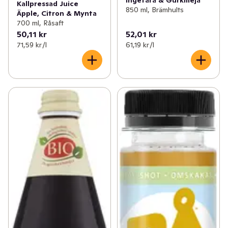
Kallpressad Juice
850 ml, Brämhults
Äpple, Citron & Mynta
700 ml, Råsaft
50,11 kr
52,01 kr
71,59 kr /l
61,19 kr /l